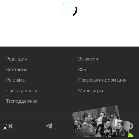
Редакция
Вакансии
Контакты
RSS
Реклама
Правовая информация
Пресс-релизы
Мини-игры
Техподдержка