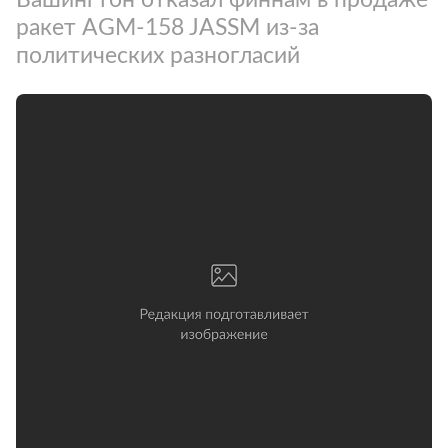
ракет AGM-158 JASSM из-за
политических разногласий