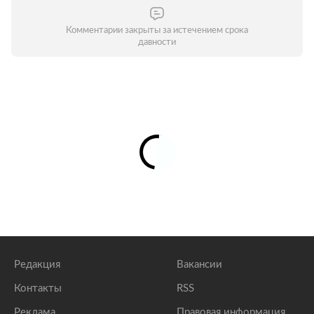
Комментарии закрыты за истечением срока
давности
Редакция
Вакансии
Контакты
RSS
Реклама
Правовая информация