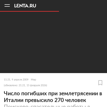
11
A
11:21, 9 апреля 2009
Мир
(обновлено: 21:21, 15 февраля 2026)
Число погибших при землетрясении в
Италии превысило 270 человек
Поисково-спасательные работы в