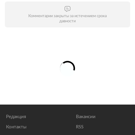
Комментарии закрыты за истечением срока
давности
Редакция
Вакансии
Контакты
RSS