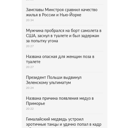
Замглавы Минстроя сравнил качество
жилья в России и Нью-Йорке
20:34
Мужчина пробрался на борт самолета в
США, заснул в туалете и был задержан
за попытку угона
20:27
Названа опасная для женщин поза в
туалете
20:27
Президент Польши выдвинул
Зеленскому ультиматум
20:24
Названа причина появления медуз в
Приморье
20:22
Гималайский медведь устроил
эротичные танцы и удачно попал в кадр