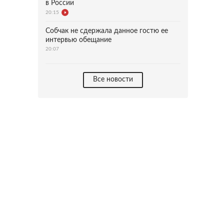
в России
20:15
Собчак не сдержала данное гостю ее
интервью обещание
20:07
Все новости