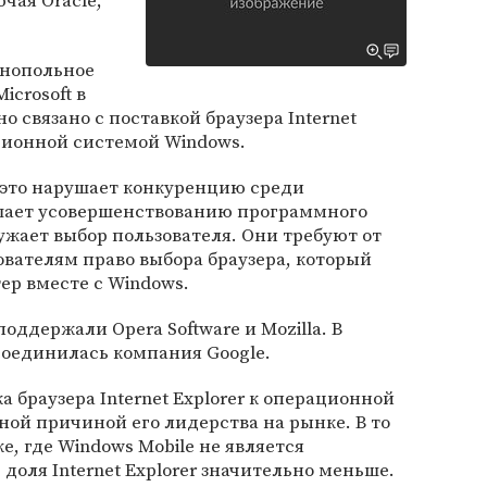
чая Oracle,
онопольное
crosoft в
о связано с поставкой браузера Internet
ационной системой Windows.
 это нарушает конкуренцию среди
ешает усовершенствованию программного
ужает выбор пользователя. Они требуют от
ователям право выбора браузера, который
ер вместе с Windows.
ддержали Opera Software и Mozilla. В
соединилась компания Google.
а браузера Internet Explorer к операционной
ной причиной его лидерства на рынке. В то
, где Windows Mobile не является
ля Internet Explorer значительно меньше.