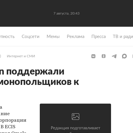
7 августа, 20:43
упность
Coцсети
Мемы
Реклама
Пресса
ТВ и рад
)
Интернет и СМИ
Sun поддержали
имонопольщиков к
а
ание
корпорации
 В ECIS