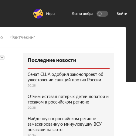
Игры
Лента добра
Войти
ио
Фактчекинг
Последние новости
Сенат США одобрил законопроект об
ужесточении санкций против России
20:28
Отчим истязал пятерых детей лопатой и
тесаком в российском регионе
20:38
Найденную в российском регионе
замаскированную мину-ловушку ВСУ
показали на фото
20:36