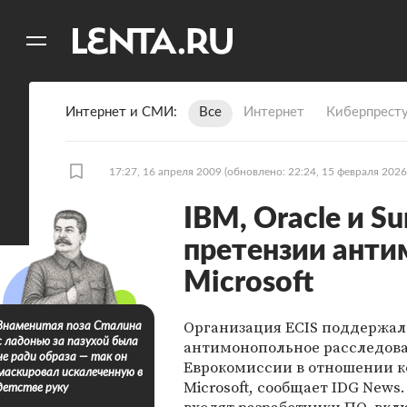
11
A
Интернет и СМИ
Все
Интернет
Киберпрест
17:27, 16 апреля 2009
(обновлено: 22:24, 15 февраля 2026
IBM, Oracle и 
претензии ант
Microsoft
Организация ECIS поддержал
Знаменитая поза Сталина
с ладонью за пазухой была
антимонопольное расследов
не ради образа — так он
Еврокомиссии в отношении 
маскировал искалеченную в
Microsoft, сообщает IDG News.
детстве руку