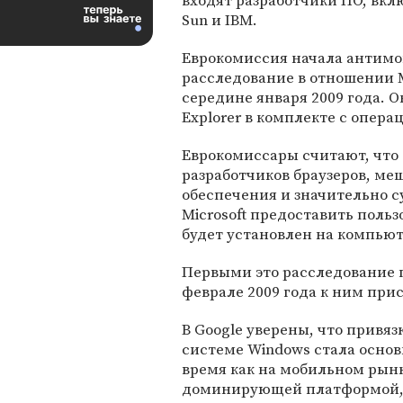
входят разработчики ПО, вклю
Sun и IBM.
Еврокомиссия начала антим
расследование в отношении Mi
середине января 2009 года. Он
Explorer в комплекте с опер
Еврокомиссары считают, что
разработчиков браузеров, м
обеспечения и значительно с
Microsoft предоставить польз
будет установлен на компьют
Первыми это расследование по
феврале 2009 года к ним при
В Google уверены, что привязк
системе Windows стала основ
время как на мобильном рынке
доминирующей платформой, до