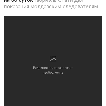
показания молдавским следователям