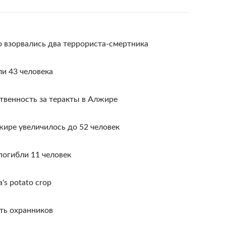
 взорвались два террориста-смертника
и 43 человека
ственность за теракты в Алжире
жире увеличилось до 52 человек
погибли 11 человек
a's potato crop
ть охранников