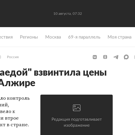
10 августа, 07:32
ствия
Регионы
Москва
69-я параллель
Моя страна
)
Россия
Каедой" взвинтила цены
 Алжире
ло контроль
ний,
вело к
и втрое
кт в стране.