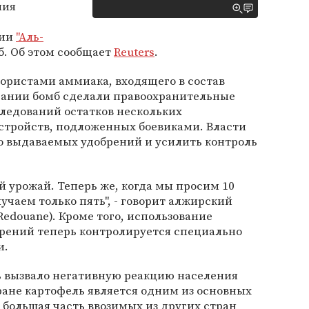
ния
ции
"Аль-
б. Об этом сообщает
Reuters
.
ористами аммиака, входящего в состав
дании бомб сделали правоохранительные
ледований остатков нескольких
стройств, подложенных боевиками. Власти
о выдаваемых удобрений и усилить контроль
 урожай. Теперь же, когда мы просим 10
учаем только пять", - говорит алжирский
Redouane). Кроме того, использование
рений теперь контролируется специально
и.
 вызвало негативную реакцию населения
ане картофель является одним из основных
 большая часть ввозимых из других стран