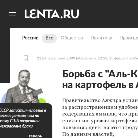
11
A
Россия
Все
Общество
Политика
Происше
21:26, 20 апреля 2009
(обновлено: 22:51, 15 февраля 2026
Борьба с "Аль-
на картофель в
Правительство Алжира усили
за распространением удобре
СССР запустил человека в
содержащих аммиак, что при
космос раньше, чем по
снижению урожая картофеля 
всему США разрешили
повысило цены на этот проду
межрасовые браки
По данным властей,