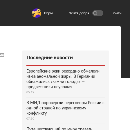
Игры
Лента добра
Войти
Последние новости
Европейские реки рекордно обмелели
из-за аномальной жары. В Германии
обнажились «камни голода» —
предвестники неурожая
05:19
В МИД опровергли переговоры России с
одной страной по украинскому
конфликту
07:30
Путешествующий по миру тревел-