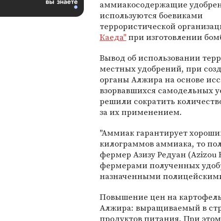
аммиакосодержащие удобре
используются боевиками
террористической организа
Каеда"
при изготовлении бом
Вывод об использовании терр
местных удобрений, при соз
органы Алжира на основе исс
взорвавшихся самодельных у
решили сократить количеств
за их применением.
"Аммиак гарантирует хороший
килограммов аммиака, то пол
фермер Азизу Редуан (Azizou 
фермерами полученных удоб
назначенными полицейским
Повышение цен на картофель
Алжира: выращиваемый в стр
продуктов питания. При этом