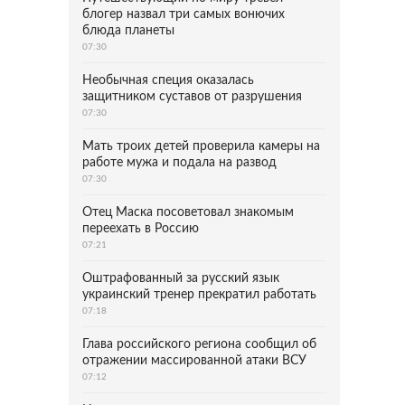
блогер назвал три самых вонючих
блюда планеты
07:30
Необычная специя оказалась
защитником суставов от разрушения
07:30
Мать троих детей проверила камеры на
работе мужа и подала на развод
07:30
Отец Маска посоветовал знакомым
переехать в Россию
07:21
Оштрафованный за русский язык
украинский тренер прекратил работать
07:18
Глава российского региона сообщил об
отражении массированной атаки ВСУ
07:12