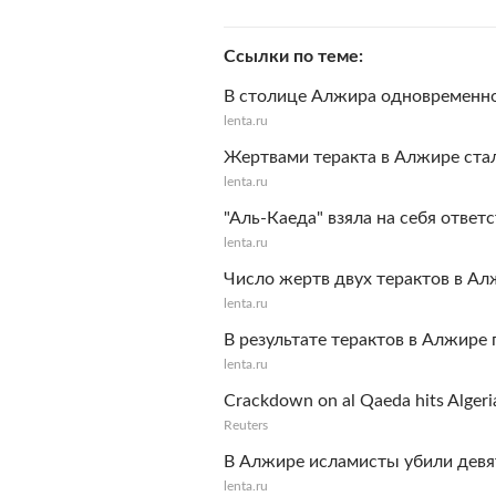
Ссылки по теме
В столице Алжира одновременно
lenta.ru
Жертвами теракта в Алжире стал
lenta.ru
"Аль-Каеда" взяла на себя ответ
lenta.ru
Число жертв двух терактов в Ал
lenta.ru
В результате терактов в Алжире 
lenta.ru
Crackdown on al Qaeda hits Algeri
Reuters
В Алжире исламисты убили девя
lenta.ru