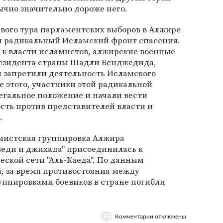
ычно значительно дороже него.
ервого тура парламентских выборов в Алжире
л радикальный Исламский фронт спасения.
 к власти исламистов, алжирские военные
резидента страны Шадли Бенджедида,
 запретили деятельность Исламского
е этого, участники этой радикальной
егальное положение и начали вести
сть против представителей власти и
.
амистская группировка Алжира
веди и джихада" присоединилась к
ской сети "Аль-Каеда". По данным
 за время противостояния между
уппировками боевиков в стране погибли
Комментарии отключены