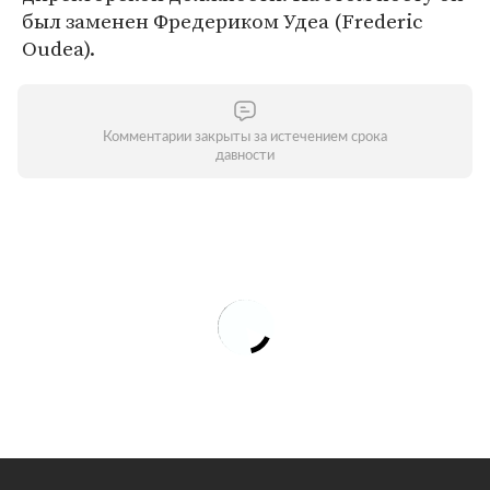
был заменен Фредериком Удеа (Frederic
Oudea).
Комментарии закрыты за истечением срока
давности