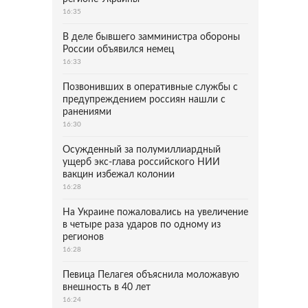
16:35
В деле бывшего замминистра обороны
России объявился немец
16:33
Позвонивших в оперативные службы с
предупреждением россиян нашли с
ранениями
16:30
Осужденный за полумиллиардный
ущерб экс-глава российского НИИ
вакцин избежал колонии
16:28
На Украине пожаловались на увеличение
в четыре раза ударов по одному из
регионов
16:28
Певица Пелагея объяснила моложавую
внешность в 40 лет
16:24