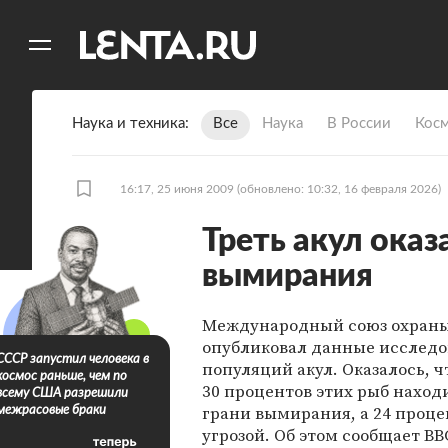
11
A
Наука и техника
Все
Наука
В России
Кос
16:17, 25 июня 2009
(обновлено: 10:32, 16 февраля 2026)
Треть акул оказ
вымирания
Международный союз охран
опубликовал данные исслед
СССР запустил человека в
популяций акул. Оказалось, 
космос раньше, чем по
30 процентов этих рыб наход
всему США разрешили
грани вымирания, а 24 проце
межрасовые браки
угрозой. Об этом сообщает BB