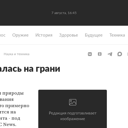
7 августа, 16:45
мос
Оружие
История
Здоровье
Будущее
Техника
Наука и техника
алась на грани
ы природы
ования
что примерно
ится на
нта - под
C News.