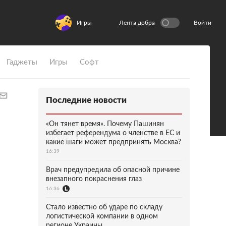
Игры
Лента добра
Войти
Гаджеты
Игры
Софт
Последние новости
«Он тянет время». Почему Пашинян
избегает референдума о членстве в ЕС и
какие шаги может предпринять Москва?
16:39
Врач предупредила об опасной причине
внезапного покраснения глаз
16:36
Стало известно об ударе по складу
логистической компании в одном
регионе Украины