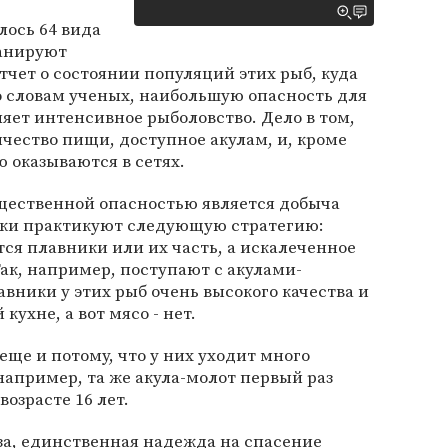
лось 64 вида
ланируют
тчет о состоянии популяций этих рыб, куда
По словам ученых, наибольшую опасность для
ет интенсивное рыболовство. Дело в том,
чество пищи, доступное акулам, и, кроме
ю оказываются в сетях.
ущественной опасностью является добыча
аки практикуют следующую стратегию:
тся плавники или их часть, а искалеченное
Так, например, поступают с акулами-
авники у этих рыб очень высокого качества и
кухне, а вот мясо - нет.
еще и потому, что у них уходит много
например, та же акула-молот первый раз
озрасте 16 лет.
за, единственная надежда на спасение