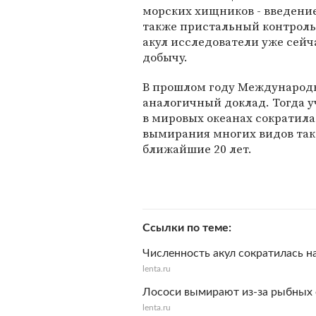
морских хищников - введени
также пристальный контроль
акул исследователи уже сейч
добычу.
В прошлом году Международ
аналогичный доклад. Тогда у
в мировых океанах сократила
вымирания многих видов тако
ближайшие 20 лет.
Ссылки по теме
Численность акул сократилась н
lenta.ru
Лососи вымирают из-за рыбных
lenta.ru