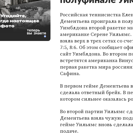
полуфинале Уи
Российская теннисистка Еле
Угадайте,
Дементьева проиграла в пол
где настоящее
фото
Уимблдона второй ракетке м
американке Серене Уильямс.
взяла верх в трех сетах со счет
7:5, 8:6. Об этом сообщает о
сайт Уимблдона. Во втором 
встретятся американка Вину
первая ракетка мира россия
Сафина.
В первом гейме Дементьева в
сделала ответный брейк. В пе
котором сильнее оказалась р
Во второй партии Уильямс сд
Дементьева взяла чужую подач
гейме Уильямс вновь сделала 
подаче.