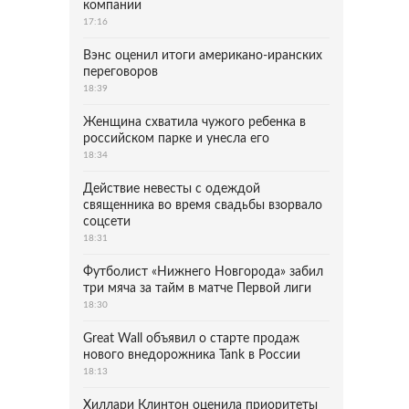
компании
17:16
Вэнс оценил итоги американо-иранских
переговоров
18:39
Женщина схватила чужого ребенка в
российском парке и унесла его
18:34
Действие невесты с одеждой
священника во время свадьбы взорвало
соцсети
18:31
Футболист «Нижнего Новгорода» забил
три мяча за тайм в матче Первой лиги
18:30
Great Wall объявил о старте продаж
нового внедорожника Tank в России
18:13
Хиллари Клинтон оценила приоритеты