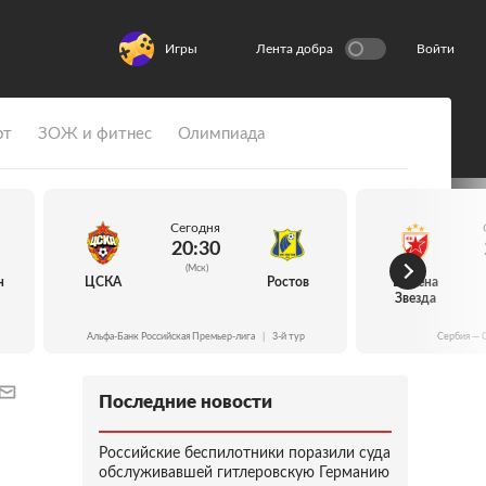
Игры
Лента добра
Войти
рт
ЗОЖ и фитнес
Олимпиада
Сегодня
20:30
(Мск)
н
ЦСКА
Ростов
Црвена
Звезда
Альфа-Банк Российская Премьер-лига
|
3-й тур
Сербия — 
Последние новости
Российские беспилотники поразили суда
обслуживавшей гитлеровскую Германию