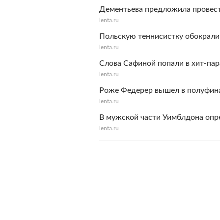
Дементьева предложила провес
lenta.ru
Польскую теннисистку обокрали
lenta.ru
Слова Сафиной попали в хит-пар
lenta.ru
Роже Федерер вышел в полуфин
lenta.ru
В мужской части Уимблдона опр
lenta.ru