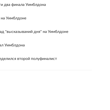
ти два финала Уимблдона
 на Уимблдоне
ад "высказываний дня" на Уимблдоне
ал Уимблдона
еделился второй полуфиналист