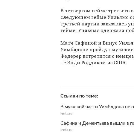
В четвертом гейме третьего с
следующем гейме Уильямс сд
третьей партии завязалась уп
гейме, Уильямс одержала поб
Матч Сафиной и Винус Уильям
Уимблдоне пройдут мужские 
Федерер встретится с немце
- с Энди Роддиком из США.
Ссылки по теме
В мужской части Уимблдона не о
lenta.ru
Сафина и Дементьева вышли в 
lenta.ru