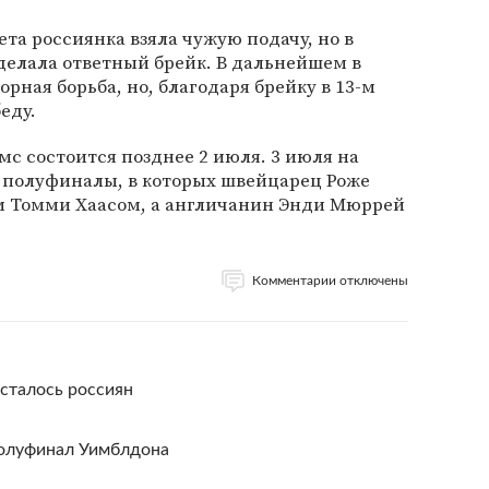
ета россиянка взяла чужую подачу, но в
елала ответный брейк. В дальнейшем в
орная борьба, но, благодаря брейку в 13-м
еду.
с состоится позднее 2 июля. 3 июля на
полуфиналы, в которых швейцарец Роже
м Томми Хаасом, а англичанин Энди Мюррей
Комментарии отключены
сталось россиян
полуфинал Уимблдона