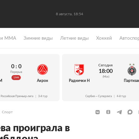
8 августа, 18:54
 и ММА
Зимние виды
Летние виды
Хоккей
Автоспо
Сегодня
0 : 0
18:00
Перерыв
(Мск)
Live
М
Акрон
Раднички Н
Партиза
 Российская Премьер-лига
|
3-й тур
Сербия — Суперлига
|
4-й тур
Спорт
ва проиграла в