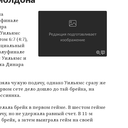
мблдона
на
уфинале
ира
 Уильямс
ом 6:7 (4:7),
фициальный
полуфинале
с Уильямс и
нка Динара
зяла чужую подачу, однако Уильямс сразу же
рвом сете дело дошло до тай-брейка, на
оссиянка.
елала брейк в первом гейме. В шестом гейме
у, но не удержала равный счет. В 11-м
брейк, а затем выиграла гейм на своей