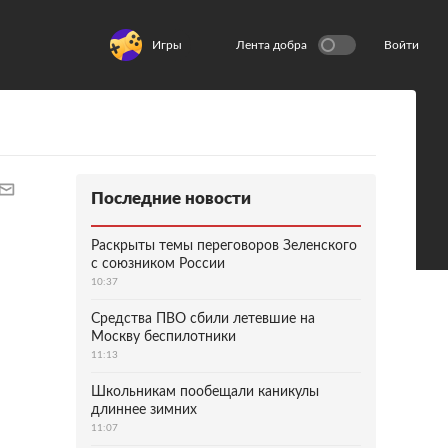
Игры
Лента добра
Войти
Последние новости
Раскрыты темы переговоров Зеленского
с союзником России
10:37
Средства ПВО сбили летевшие на
Москву беспилотники
11:13
Школьникам пообещали каникулы
длиннее зимних
11:07