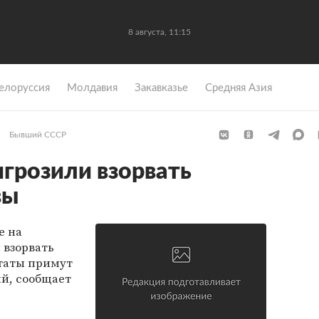
8 августа, 11:15
елоруссия
Молдавия
Закавказье
Средняя Азия
Бывший СССР
грозили взорвать
вы
е на
 взорвать
таты примут
й, сообщает