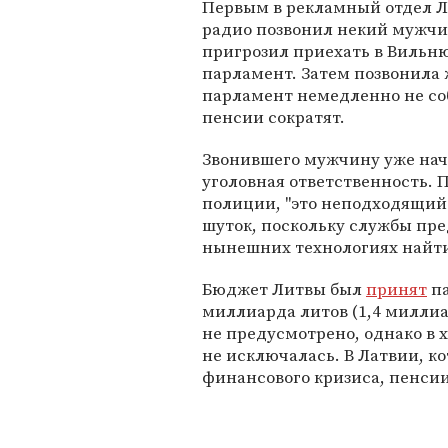
Первым в рекламный отдел Л
радио позвонил некий мужчи
пригрозил приехать в Вильню
парламент. Затем позвонила 
парламент немедленно не соб
пенсии сократят.
Звонившего мужчину уже нача
уголовная ответственность. 
полиции, "это неподходящий
шуток, поскольку службы пр
нынешних технологиях найти 
Бюджет Литвы был
принят
па
миллиарда литов (1,4 миллиа
не предусмотрено, однако в 
не исключалась. В Латвии, ко
финансового кризиса, пенсии