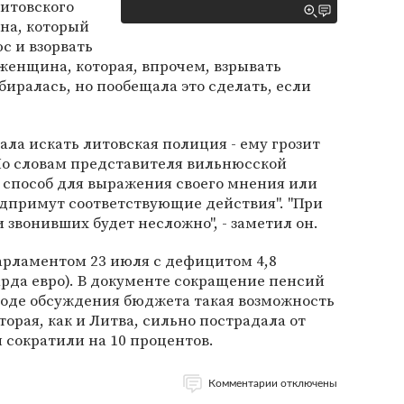
итовского
на, который
с и взорвать
женщина, которая, впрочем, взрывать
иралась, но пообещала это сделать, если
ла искать литовская полиция - ему грозит
По словам представителя вильнюсской
 способ для выражения своего мнения или
едпримут соответствующие действия". "При
звонивших будет несложно", - заметил он.
рламентом 23 июля с дефицитом 4,8
рда евро). В документе сокращение пенсий
ходе обсуждения бюджета такая возможность
торая, как и Литва, сильно пострадала от
 сократили на 10 процентов.
Комментарии отключены