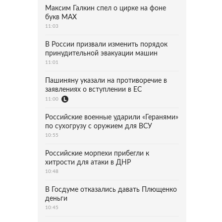
Максим Галкин спел о цирке на фоне
букв MAX
11:03
В России призвали изменить порядок
принудительной эвакуации машин
11:01
Пашиняну указали на противоречие в
заявлениях о вступлении в ЕС
11:00
Российские военные ударили «Геранями»
по сухогрузу с оружием для ВСУ
10:55
Российские морпехи прибегли к
хитрости для атаки в ДНР
10:48
В Госдуме отказались давать Плющенко
деньги
10:45