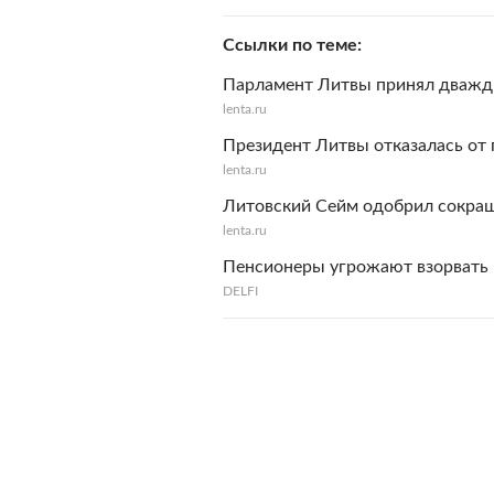
Ссылки по теме
Парламент Литвы принял дважд
lenta.ru
Президент Литвы отказалась от
lenta.ru
Литовский Сейм одобрил сокра
lenta.ru
Пенсионеры угрожают взорвать
DELFI