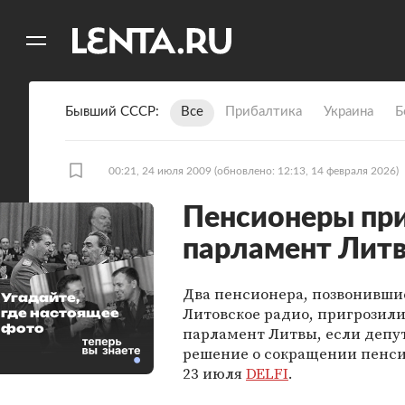
11
A
Бывший СССР
Все
Прибалтика
Украина
Б
00:21, 24 июля 2009
(обновлено: 12:13, 14 февраля 2026)
Пенсионеры при
парламент Лит
Два пенсионера, позвонивши
Угадайте,
Литовское радио, пригрозили
где настоящее
фото
парламент Литвы, если депу
решение о сокращении пенси
23 июля
DELFI
.