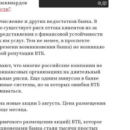
миллиардов
сти"
.
числение и других недостатков банка. В
о существует риск оттока клиентов из-за
редставления о финансовой устойчивости
 им услуг. Тем не менее, в проспекте
(времени возникновения банка) не возникало
ой репутации ВТБ.
ивают, что многие российские компании не
 финансовых организациях на длительный
льные риски. Еще одним минусом в банке
ные системы, из-за которых ошибки ВТБ
ливаться.
на новые акции 5 августа. Цена размещения
нце месяца.
ервичного размещения акций) ВТБ, которое
 акционерами банка стали тысячи простых