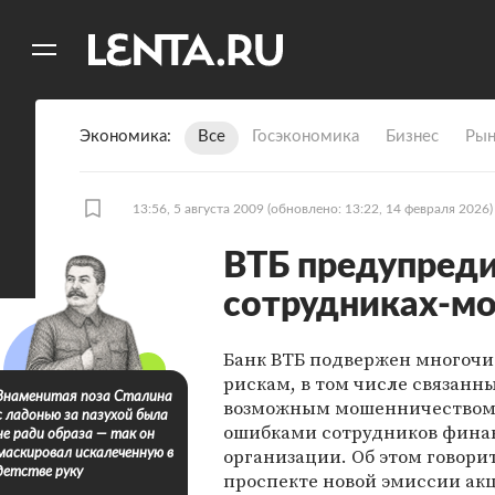
11
A
Экономика
Все
Госэкономика
Бизнес
Рын
13:56, 5 августа 2009
(обновлено: 13:22, 14 февраля 2026)
ВТБ предупреди
сотрудниках-м
Банк ВТБ подвержен многоч
рискам, в том числе связанн
Знаменитая поза Сталина
возможным мошенничеством
с ладонью за пазухой была
ошибками сотрудников фина
не ради образа — так он
организации. Об этом говорит
маскировал искалеченную в
детстве руку
проспекте новой эмиссии ак