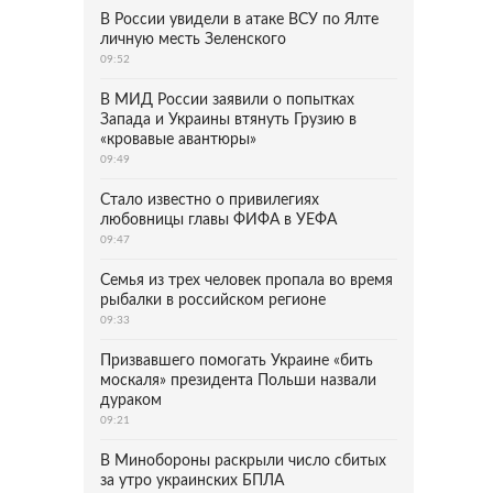
В России увидели в атаке ВСУ по Ялте
личную месть Зеленского
09:52
В МИД России заявили о попытках
Запада и Украины втянуть Грузию в
«кровавые авантюры»
09:49
Стало известно о привилегиях
любовницы главы ФИФА в УЕФА
09:47
Семья из трех человек пропала во время
рыбалки в российском регионе
09:33
Призвавшего помогать Украине «бить
москаля» президента Польши назвали
дураком
09:21
В Минобороны раскрыли число сбитых
за утро украинских БПЛА