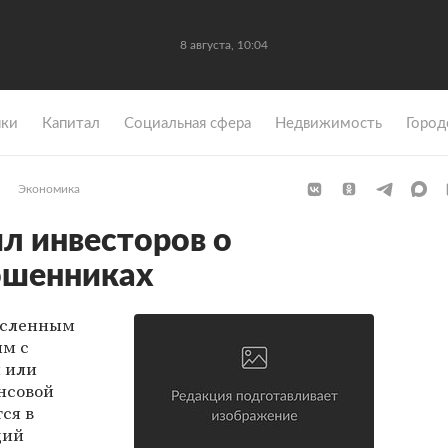
8 августа, 10:04
ки
Капитал
Социальная сфера
Недвижимость
Город
Экономика
л инвесторов о
ошенниках
исленным
ым с
 или
нсовой
ся в
ций