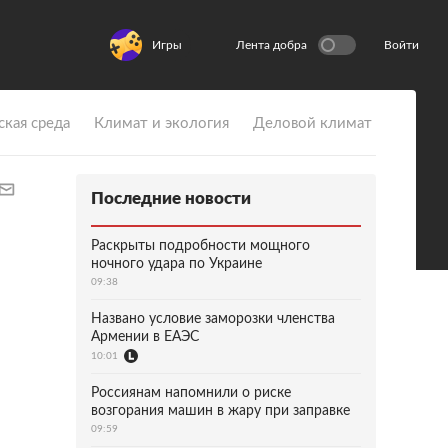
Игры
Лента добра
Войти
ская среда
Климат и экология
Деловой климат
Последние новости
Раскрыты подробности мощного
ночного удара по Украине
09:38
Названо условие заморозки членства
Армении в ЕАЭС
10:01
Россиянам напомнили о риске
возгорания машин в жару при заправке
09:59