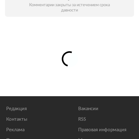
Комментарии закрыты за истечением срока
давности
Редакция
Вакансии
Контакты
RSS
Реклама
Правовая информация