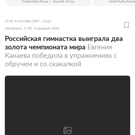
Fonbet Кубок России
|
Группа B. 1-й тур
Fonbet Кубок России
21:04, 8 сентября 2009
Спорт
(обновлено: 17:00, 14 февраля 2026)
Российская гимнастка выиграла два
золота чемпионата мира
Евгения
Канаева победила в упражнениях с
обручем и со скакалкой