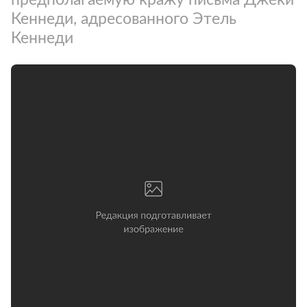
Кеннеди, адресованного Этель
Кеннеди