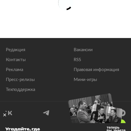
Редакция
Вакансии
Контакты
RSS
Реклама
Правовая информация
Пресс-релизы
Мини-игры
Техподдержка
18
+
Угадайте, где