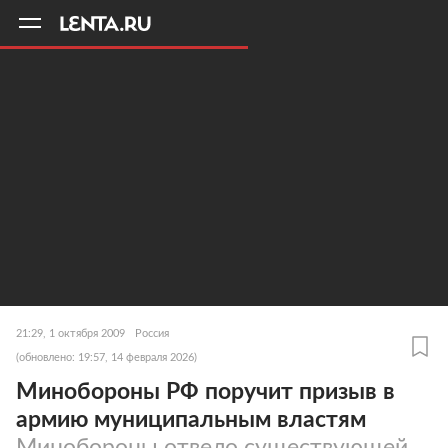
11
A
21:29, 1 октября 2009
Россия
(обновлено: 19:57, 14 февраля 2026)
Минобороны РФ поручит призыв в
армию муниципальным властям
Минобороны отвело существующей