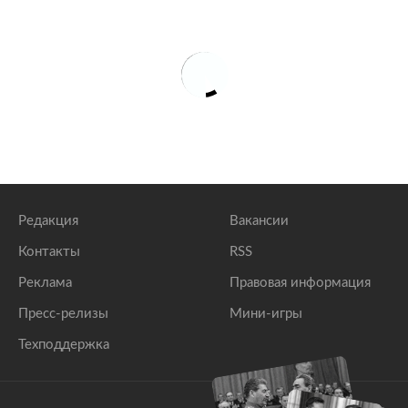
Редакция
Вакансии
Контакты
RSS
Реклама
Правовая информация
Пресс-релизы
Мини-игры
Техподдержка