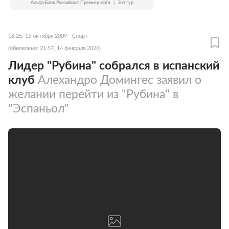
Альфа-Банк Российская Премьер-лига
|
3-й тур
18:25, 15 октября 2009
Спорт
(обновлено: 21:57, 14 февраля 2026)
Лидер "Рубина" собрался в испанский
клуб
Алехандро Домингес заявил о
желании перейти из "Рубина" в
"Эспаньол"