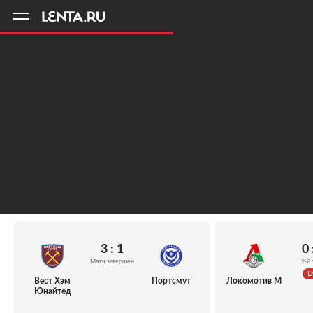
11
A
3 : 1
0 
Матч завершён
2-й 
Li
Вест Хэм
Портсмут
Локомотив М
Юнайтед