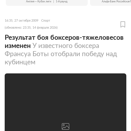
Англия — Кубок лиги
|
1-й раунд
Альфа-Банк Российская 
16:35, 27 октября 2009
Спорт
(обновлено: 23:35, 14 февраля 2026)
Результат боя боксеров-тяжеловесов
изменен
У известного боксера
Франсуа Боты отобрали победу над
кубинцем