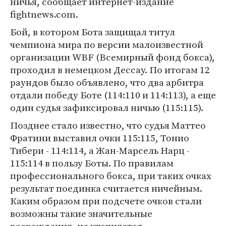
ничья, сообщает интернет-издание
fightnews.com.
Бой, в котором Бота защищал титул
чемпиона мира по версии малоизвестной
организации WBF (Всемирный фонд бокса),
проходил в немецком Дессау. По итогам 12
раундов было объявлено, что два арбитра
отдали победу Боте (114:110 и 114:113), а еще
один судья зафиксировал ничью (115:115).
Позднее стало известно, что судья Маттео
Фратини выставил очки 115:115, Тонио
Тибери - 114:114, а Жан-Марсель Нарц -
115:114 в пользу Боты. По правилам
профессионального бокса, при таких очках
результат поединка считается ничейным.
Каким образом при подсчете очков стали
возможны такие значительные