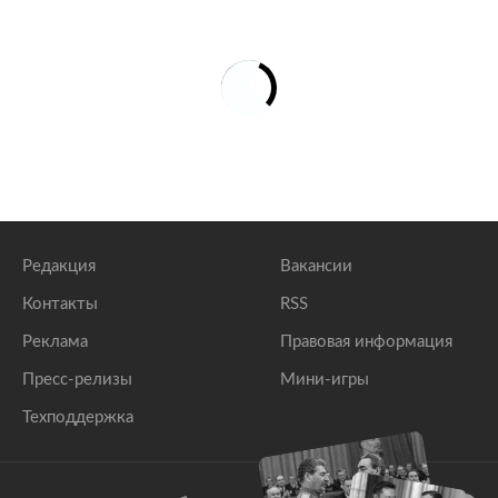
Редакция
Вакансии
Контакты
RSS
Реклама
Правовая информация
Пресс-релизы
Мини-игры
Техподдержка