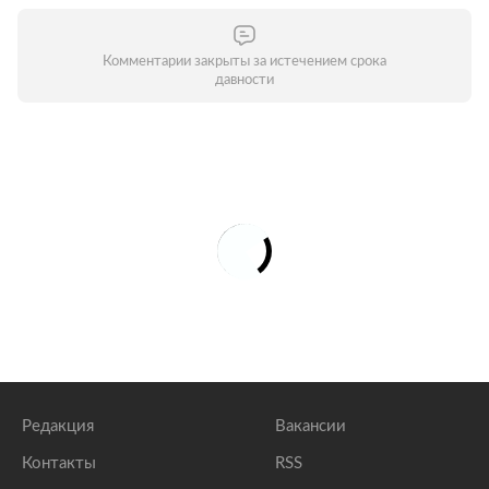
Комментарии закрыты за истечением срока
давности
Редакция
Вакансии
Контакты
RSS