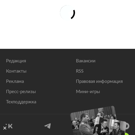
Редакция
Вакансии
Контакты
RSS
Реклама
Правовая информация
Пресс-релизы
Мини-игры
Техподдержка