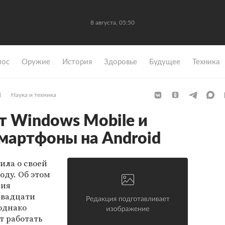
8 августа, 05:50
мос
Оружие
История
Здоровье
Будущее
Техника
)
Наука и техника
т Windows Mobile и
смартфоны на Android
вила о своей
оду. Об этом
ния
двадцати
однако
т работать