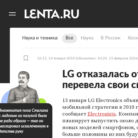
11
A
Наука и техника
Все
Наука
В России
Кос
16:15, 14 января 2010
(обновлено: 10:20, 13 февраля 2026
LG отказалась о
перевела свои 
13 января LG Electronics объя
мобильной стратегии в 2010 г
Знаменитая поза Сталина
сообщает
Electronista
. Компа
с ладонью за пазухой была
планирует выпустить около 
не ради образа — так он
новых моделей смартфонов, 
маскировал искалеченную в
детстве руку
больше половины из них буду