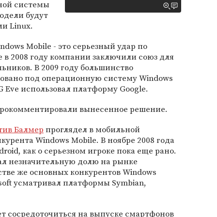
ной системы
модели будут
и Linux.
ndows Mobile - это серьезный удар по
е в 2008 году компании заключили союз для
ьников. В 2009 году большинство
овано под операционную систему Windows
G Eve использовал платформу Google.
прокомментировали вынесенное решение.
тив Балмер
проглядел в мобильной
курента Windows Mobile. В ноябре 2008 года
droid, как о серьезном игроке пока еще рано.
мал незначительную долю на рынке
стве же основных конкурентов Windows
rosoft усматривал платформы Symbian,
ет сосредоточиться на выпуске смартфонов