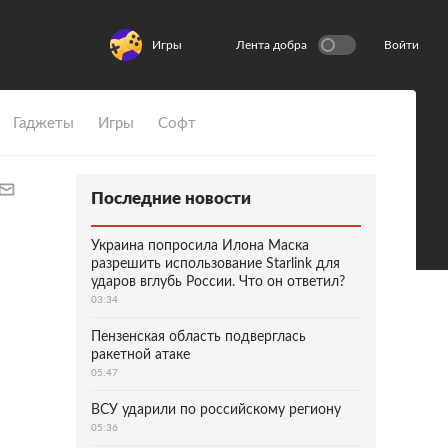
Игры
Лента добра
Войти
Гаджеты
Игры
Софт
Последние новости
Украина попросила Илона Маска
разрешить использование Starlink для
ударов вглубь России. Что он ответил?
03:34
Пензенская область подверглась
ракетной атаке
05:47
ВСУ ударили по российскому региону
05:36