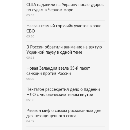
США надавили на Украину после ударов
по судам в Черном море
05:33
Назван «самый горячий» участок в зоне
СВО
05:20
В России обратили внимание на взятую
Украиной паузу в одной теме
05:13
Новая Зеландия ввела 35-й пакет
санкций против России
05:08
Пентагон рассекретил дело о падении
НЛО с человеческим телом внутри
05:03
Развеян миф о самом рискованном дне
для незащищенного секса
04:59