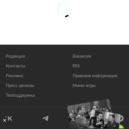
Редакция
Вакансии
Контакты
RSS
Реклама
Правовая информация
Пресс-релизы
Мини-игры
Техподдержка