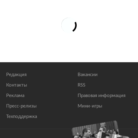
Редакция
Вакансии
Контакты
RSS
Реклама
Правовая информация
Пресс-релизы
Мини-игры
Техподдержка