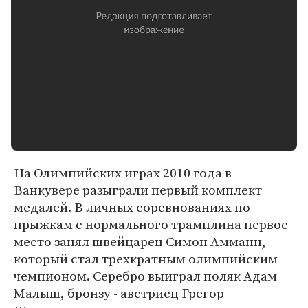
На Олимпийских играх 2010 года в
Ванкувере разыграли первый комплект
медалей. В личных соревнованиях по
прыжкам с нормального трамплина первое
место занял швейцарец Симон Амманн,
который стал трехкратным олимпийским
чемпионом. Серебро выиграл поляк Адам
Малыш, бронзу - австриец Грегор