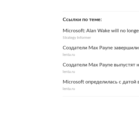
Ссылки по теме
Microsoft: Alan Wake will no long
Strategy Informer
Создатели Max Payne завершили
lenta.ru
Создатели Max Payne выпустят н
lenta.ru
Microsoft определилась с датой
lenta.ru