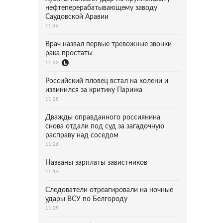
нефтеперерабатывающему заводу
Саудовской Аравии
11:46
Врач назвал первые тревожные звонки
рака простаты
11:33
Российский пловец встал на колени и
извинился за критику Парижа
11:28
Дважды оправданного россиянина
снова отдали под суд за загадочную
расправу над соседом
11:26
Названы зарплаты завистников
11:14
Следователи отреагировали на ночные
удары ВСУ по Белгороду
11:09