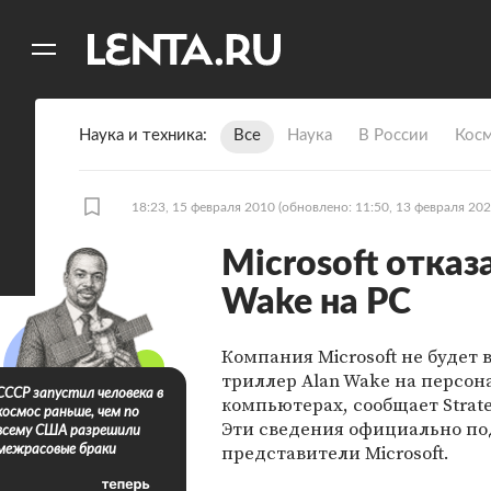
11
A
Наука и техника
Все
Наука
В России
Кос
18:23, 15 февраля 2010
(обновлено: 11:50, 13 февраля 202
Microsoft отказ
Wake на PC
Компания Microsoft не будет 
триллер Alan Wake на персо
СССР запустил человека в
компьютерах, сообщает Strate
космос раньше, чем по
Эти сведения официально п
всему США разрешили
представители Microsoft.
межрасовые браки