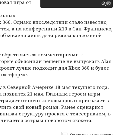
овая игра от
альных
 360. Однако впоследствии стало известно,
ется, а на конференции X10 в Сан-Франциско,
 объявлена лишь дата релиза консольной
r обратились за комментариями к
оторые объяснили решение не выпускать Alan
проект лучше подходит для Xbox 360 и будет
 платформе.
у в Северной Америке 18 мая текущего года.
а появится 21 мая. Главным героем игры
страдает от ночных кошмаров и приезжает в
кончить свой новый роман. Ранее сценарист
внивал структуру проекта с телесериалом, в
нчивается острым поворотом сюжета.
Комментарии отключены