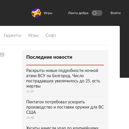
Игры
Лента добра
Войти
Гаджеты
Игры
Софт
Последние новости
Раскрыты новые подробности ночной
атаки ВСУ на Белгород. Число
пострадавших увеличилось до 25, есть
жертвы
11:39
Пентагон потребовал ускорить
производство и поставки оружия для ВС
США
11:48
Хуситы нанесли удар по крупнейшему