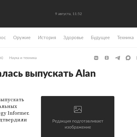
9 августа, 11:52
мос
Оружие
История
Здоровье
Будущее
Техника
6)
Наука и техника
алась выпускать Alan
выпускать
нальных
gy Informer.
одтвердили