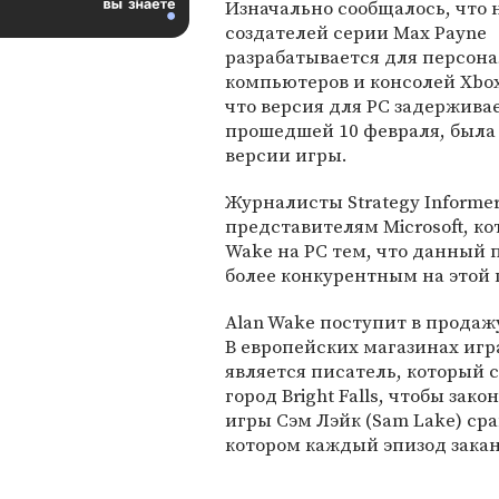
Изначально сообщалось, что н
создателей серии Max Payne
разрабатывается для персон
компьютеров и консолей Xbox
что версия для PC задержива
прошедшей 10 февраля, была
версии игры.
Журналисты Strategy Informe
представителям Microsoft, к
Wake на PC тем, что данный 
более конкурентным на этой
Alan Wake поступит в продаж
В европейских магазинах игр
является писатель, который 
город Bright Falls, чтобы за
игры Сэм Лэйк (Sam Lake) сра
котором каждый эпизод зака