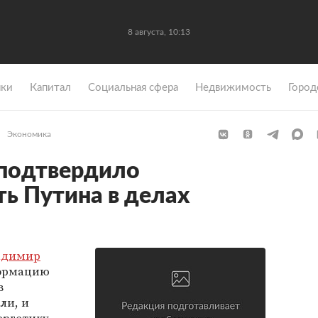
8 августа, 10:13
ки
Капитал
Социальная сфера
Недвижимость
Город
Экономика
 подтвердило
ь Путина в делах
адимир
ормацию
в
ли, и