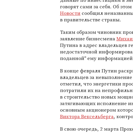
данные по инвестициям в эн
говорят сами за себя. Об этом
Новости
сообщил неназванны
в правительстве страны.
Таким образом чиновник про
заявление бизнесмена
Михаи
Путина в адрес владельцев 
недостаточной информирован
поданной" ему информацией
В конце февраля Путин раскр
владельцев за невыполнени
отметил, что энергетики про
потратили их на непрофильны
в строительство новых мощн
затягивающих исполнение ин
основным акционером которой
Виктора Вексельберга
, контр
В свою очередь, 2 марта Прох