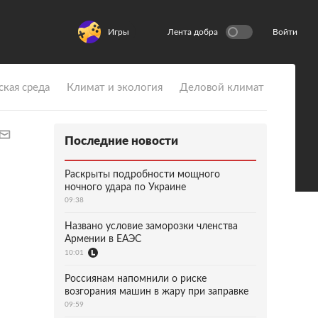
Игры
Лента добра
Войти
ская среда
Климат и экология
Деловой климат
Последние новости
Раскрыты подробности мощного
ночного удара по Украине
09:38
Названо условие заморозки членства
Армении в ЕАЭС
10:01
Россиянам напомнили о риске
возгорания машин в жару при заправке
09:59