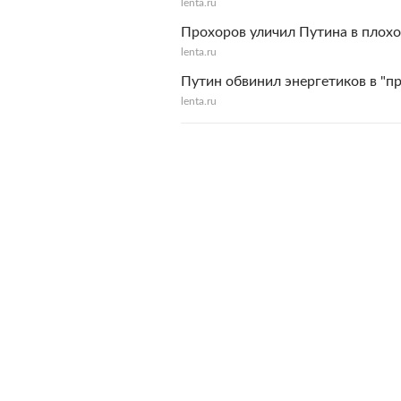
lenta.ru
Прохоров уличил Путина в плох
lenta.ru
Путин обвинил энергетиков в "п
lenta.ru