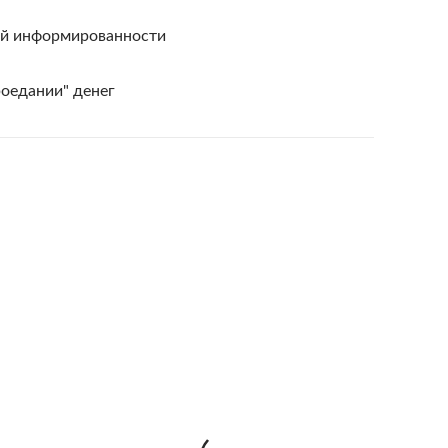
ой информированности
роедании" денег