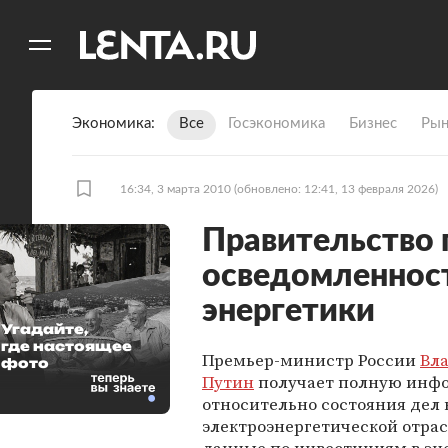
11
A
Экономика
Все
Госэкономика
Бизнес
Рын
16:34, 3 марта 2010
(обновлено: 12:41, 13 февраля 2026)
Правительство
осведомленност
энергетики
Угадайте,
где настоящее
Премьер-министр России
Вл
фото
Путин
получает полную инф
относительно состояния дел 
электроэнергетической отрас