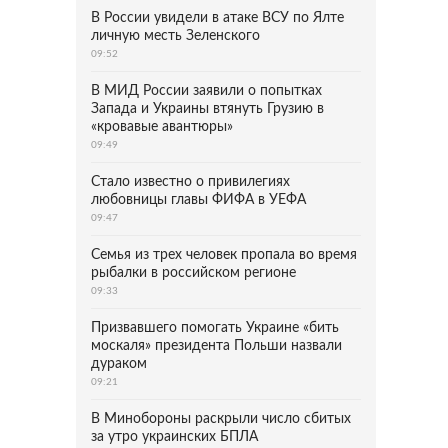
В России увидели в атаке ВСУ по Ялте
личную месть Зеленского
09:52
В МИД России заявили о попытках
Запада и Украины втянуть Грузию в
«кровавые авантюры»
09:49
Стало известно о привилегиях
любовницы главы ФИФА в УЕФА
09:47
Семья из трех человек пропала во время
рыбалки в российском регионе
09:33
Призвавшего помогать Украине «бить
москаля» президента Польши назвали
дураком
09:21
В Минобороны раскрыли число сбитых
за утро украинских БПЛА