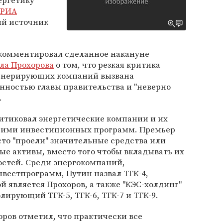
ергетику
РИА
й источник
комментировал сделанное накануне
ла Прохорова
о том, что резкая критика
генерирующих компаний вызвана
ностью главы правительства и "неверно
.
итиковал энергетические компании и их
е ими инвестиционных программ. Премьер
сто "проели" значительные средства или
е активы, вместо того чтобы вкладывать их
остей. Среди энергокомпаний,
вестпрограмм, Путин назвал ТГК-4,
 является Прохоров, а также "КЭС-холдинг"
олирующий ТГК-5, ТГК-6, ТГК-7 и ТГК-9.
оров отметил, что практически все