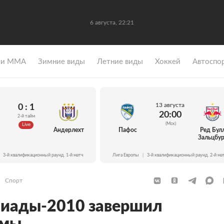
6 августа, 22:21
 и ММА
Зимние виды
Летние виды
Хоккей
Автоспо
13 августа
0 : 1
20:00
2-й тайм
(Мск)
Live
Андерлехт
Пафос
Ред Бул
Зальцбур
3-й квалификационный раунд. 1-й матч
Лига Европы
|
3-й квалификационный раунд. 2-й ма
Спорт
иады-2010 завершил