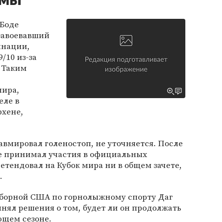
вмы
Боде
завоевавший
инации,
/10 из-за
 Таким
мира,
еле в
хене,
вмировал голеностоп, не уточняется. После
е принимал участия в официальных
етендовал на Кубок мира ни в общем зачете,
.
 сборной США по горнолыжному спорту Даг
нял решения о том, будет ли он продолжать
ющем сезоне.