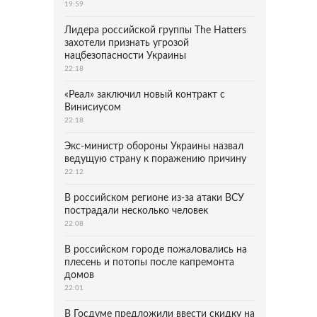
19:59
Лидера российской группы The Hatters
захотели признать угрозой
нацбезопасности Украины
22:18
«Реал» заключил новый контракт с
Винисиусом
22:18
Экс-министр обороны Украины назвал
ведущую страну к поражению причину
22:12
В российском регионе из-за атаки ВСУ
пострадали несколько человек
22:08
В российском городе пожаловались на
плесень и потопы после капремонта
домов
22:01
В Госдуме предложили ввести скидку на