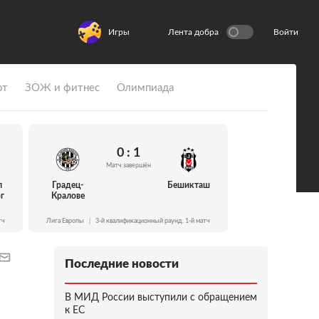
Игры
Лента добра
Войти
рт
ЗОЖ и фитнес
Олимпиада
0 : 1
Матч завершён
л
Градец-
Бешикташ
г
Кралове
тч
Лига Европы
|
3-й квалификационный раунд. 1-й матч
Последние новости
В МИД России выступили с обращением
к ЕС