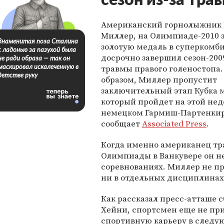
сезон из-за тра
Американский горнолыжник 
Миллер, на Олимпиаде-2010 
Знаменитая поза Сталина
золотую медаль в суперкомб
с ладонью за пазухой была
досрочно завершил сезон-2009
не ради образа — так он
травмы правого голеностопа.
маскировал искалеченную в
детстве руку
образом, Миллер пропустит
заключительный этап Кубка 
который пройдет на этой нед
немецком Гармиш-Партенкир
сообщает
Associated Press
.
Когда именно американец тра
Олимпиады в Ванкувере он н
соревнованиях. Миллер не пр
ни в отдельных дисциплинах
Как рассказал пресс-атташе
Хейни, спортсмен еще не при
спортивную карьеру в следу