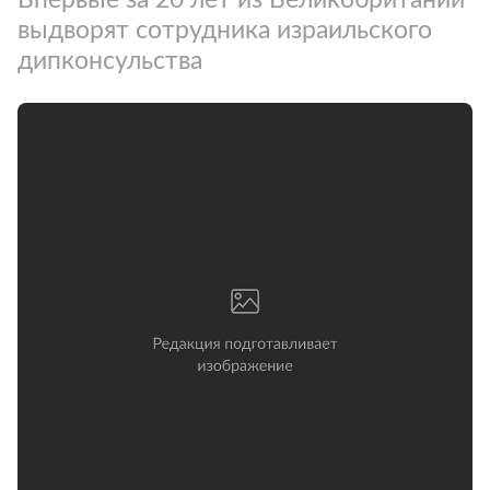
выдворят сотрудника израильского
дипконсульства