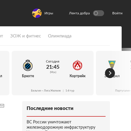
Игры
Лента добра
Войти
рт
ЗОЖ и фитнес
Олимпиада
Сегодня
21:45
(Мск)
йл
Брюгге
Кортрейк
Эшторил
Бельгия — Лига Жюпиле
|
1-й тур
Португалия 
Последние новости
ВС России уничтожают
железнодорожную инфраструктуру