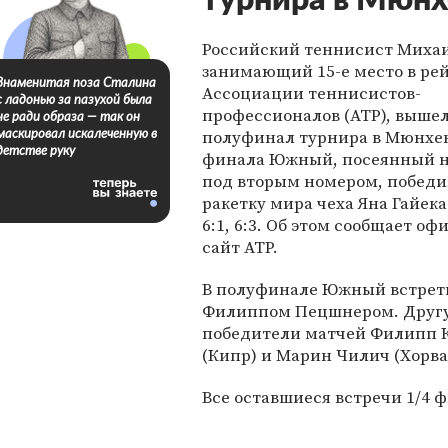
турнира в Мюнх
Российский теннисист Миха
занимающий 15-е место в ре
Знаменитая поза Сталина
Ассоциации теннисистов-
с ладонью за пазухой была
профессионалов (ATP), вышел
не ради образа — так он
полуфинал турнира в Мюнхене
маскировал искалеченную в
детстве руку
финала Южный, посеянный н
под вторым номером, победи
ракетку мира чеха Яна Гайека
6:1, 6:3. Об этом сообщает о
сайт ATP.
В полуфинале Южный встрет
Филиппом Пецшнером. Другу
победители матчей Филипп К
(Кипр) и Марин Чилич (Хорва
Все оставшиеся встречи 1/4 