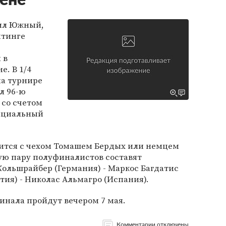
ене
ил Южный,
йтинге
 в
. В 1/4
а турнире
л 96-ю
 со счетом
фициальный
ится с чехом Томашем Бердых или немцем
ю пару полуфиналистов составят
ольшрайбер (Германия) - Маркос Багдатис
тия) - Николас Альмагро (Испания).
финала пройдут вечером 7 мая.
Комментарии отключены