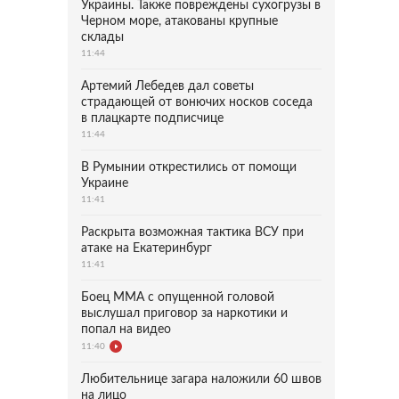
Украины. Также повреждены сухогрузы в
Черном море, атакованы крупные
склады
11:44
Артемий Лебедев дал советы
страдающей от вонючих носков соседа
в плацкарте подписчице
11:44
В Румынии открестились от помощи
Украине
11:41
Раскрыта возможная тактика ВСУ при
атаке на Екатеринбург
11:41
Боец ММА с опущенной головой
выслушал приговор за наркотики и
попал на видео
11:40
Любительнице загара наложили 60 швов
на лицо