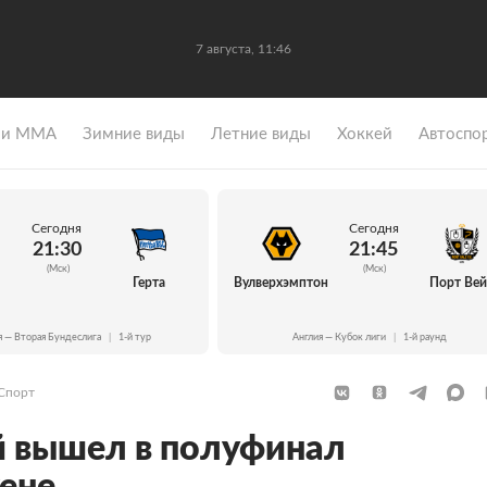
7 августа, 11:46
 и ММА
Зимние виды
Летние виды
Хоккей
Автоспо
Сегодня
Сегодня
21:30
21:45
(Мск)
(Мск)
Герта
Вулверхэмптон
Порт Ве
я — Вторая Бундеслига
|
1-й тур
Англия — Кубок лиги
|
1-й раунд
Спорт
вышел в полуфинал