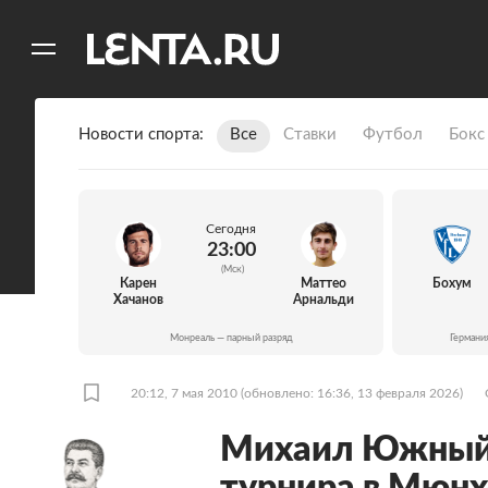
11
A
Новости спорта
Все
Ставки
Футбол
Бокс
Сегодня
23:00
(Мск)
Карен
Маттео
Бохум
Хачанов
Арнальди
Монреаль — парный разряд
Германи
20:12, 7 мая 2010
(обновлено: 16:36, 13 февраля 2026)
Михаил Южный 