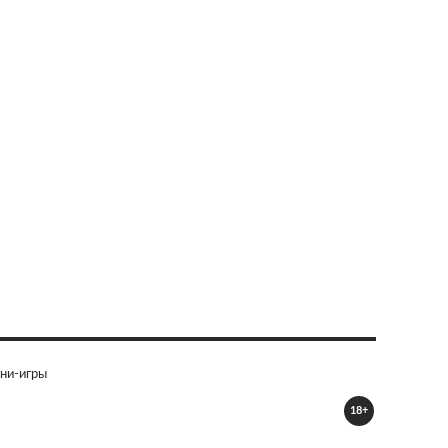
ни-игры
18+