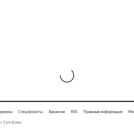
держка
Спецпроекты
Вакансии
RSS
Правовая информация
Ми
е
Ctrl+Enter