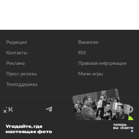
Редакция
Вакансии
Контакты
RSS
Реклама
Правовая информация
Пресс-релизы
Мини-игры
Техподдержка
18
+
Угадайте, где
настоящее фото
© 1999–2026 Все права защищены.
ООО «Лента.Ру»