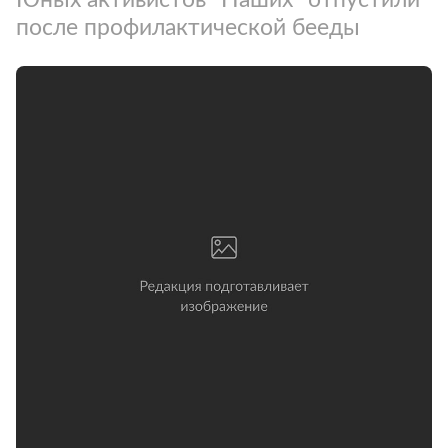
после профилактической бееды