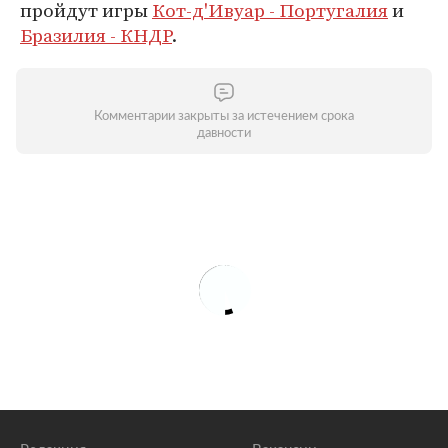
пройдут игры
Кот-д'Ивуар - Португалия
и
Бразилия - КНДР
.
Комментарии закрыты за истечением срока
давности