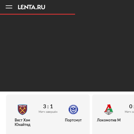
11
A
3 : 1
0 
Матч завершён
Матч з
Вест Хэм
Портсмут
Локомотив М
Юнайтед