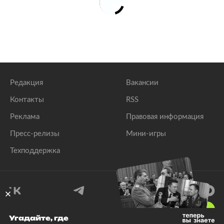
Редакция
Вакансии
Контакты
RSS
Реклама
Правовая информация
Пресс-релизы
Мини-игры
Техподдержка
18
+
Угадайте, где