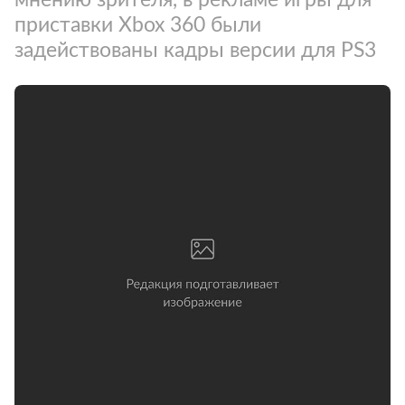
приставки Xbox 360 были
задействованы кадры версии для PS3