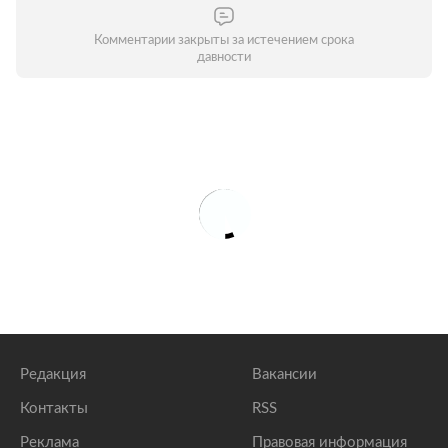
Комментарии закрыты за истечением срока
давности
Редакция
Вакансии
Контакты
RSS
Реклама
Правовая информация