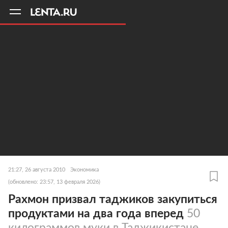
11
A
21:27, 26 августа 2010
Экономика
(обновлено: 23:57, 13 февраля 2026)
Рахмон призвал таджиков закупиться
продуктами на два года вперед
50
килограммов муки в Таджикистане