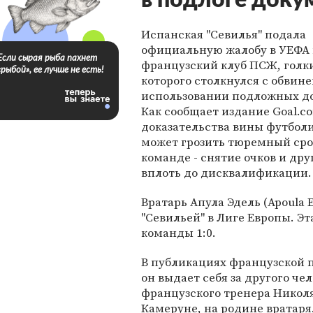
в подлоге доку
Испанская "Севилья" подала
официальную жалобу в УЕФА
Если сырая рыба пахнет
французский клуб ПСЖ, голк
«рыбой», ее лучше не есть!
которого столкнулся с обвин
использовании подложных д
Как сообщает издание Goal.co
доказательства вины футбол
может грозить тюремный срок
команде - снятие очков и др
вплоть до дисквалификации.
Вратарь Апула Эдель (Apoula 
"Севильей" в Лиге Европы. Э
команды 1:0.
В публикациях французской 
он выдает себя за другого че
французского тренера Николя Ф
Камеруне, на родине вратаря