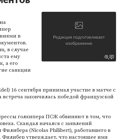
ментов
 на
ипер
ениями в
окументов.
m, в случае
иста ему
, а его
угие санкции
Edel) 16 сентября принимал участие в матче с
та встреча закончилась победой французской
прессы голкипера ПСЖ обвиняют в том, что
ловека. Скандал начался с заявлений
илибера (Nicolas Philibert), работавшего в
. Филибер утверждает, что настоящее имя