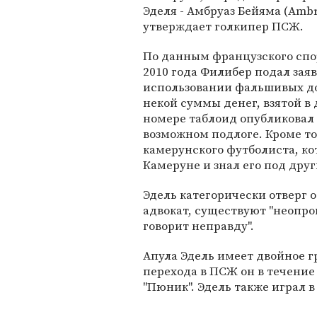
Эделя - Амбруаз Бейяма (Ambroi
утверждает голкипер ПСЖ.
По данным французского спор
2010 года Филибер подал зая
использовании фальшивых док
некой суммы денег, взятой в 
номере таблоид опубликовал
возможном подлоге. Кроме тог
камерунского футболиста, кот
Камеруне и знал его под дру
Эдель категорически отверг о
адвокат, существуют "неопро
говорит неправду".
Апула Эдель имеет двойное 
перехода в ПСЖ он в течение
"Пюник". Эдель также играл 