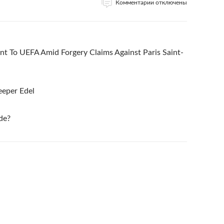
Комментарии отключены
aint To UEFA Amid Forgery Claims Against Paris Saint-
eeper Edel
ude?