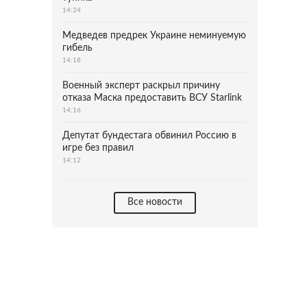
14:24
Медведев предрек Украине неминуемую
гибель
14:18
Военный эксперт раскрыл причину
отказа Маска предоставить ВСУ Starlink
14:16
Депутат бундестага обвинил Россию в
игре без правил
14:12
Все новости