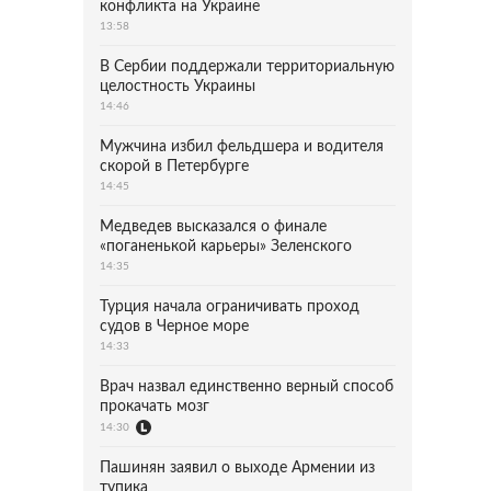
конфликта на Украине
13:58
В Сербии поддержали территориальную
целостность Украины
14:46
Мужчина избил фельдшера и водителя
скорой в Петербурге
14:45
Медведев высказался о финале
«поганенькой карьеры» Зеленского
14:35
Турция начала ограничивать проход
судов в Черное море
14:33
Врач назвал единственно верный способ
прокачать мозг
14:30
Пашинян заявил о выходе Армении из
тупика