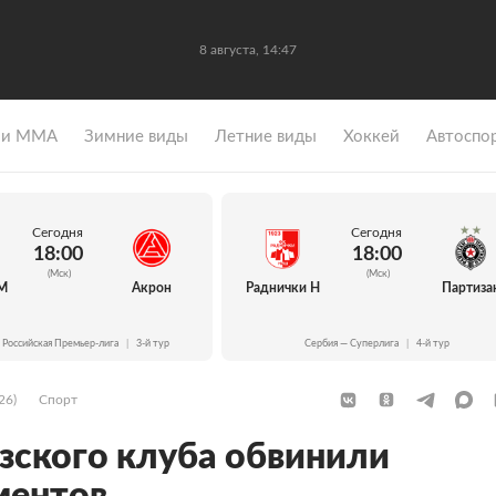
8 августа, 14:47
 и ММА
Зимние виды
Летние виды
Хоккей
Автоспо
Сегодня
Сегодня
18:00
18:00
(Мск)
(Мск)
М
Акрон
Раднички Н
Партиза
 Российская Премьер-лига
|
3-й тур
Сербия — Суперлига
|
4-й тур
26)
Спорт
зского клуба обвинили