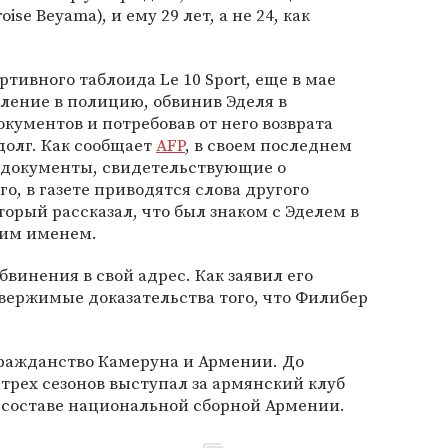
se Beyama), и ему 29 лет, а не 24, как
тивного таблоида Le 10 Sport, еще в мае
вление в полицию, обвинив Эделя в
ументов и потребовав от него возврата
долг. Как сообщает
AFP
, в своем последнем
 документы, свидетельствующие о
о, в газете приводятся слова другого
орый рассказал, что был знаком с Эделем в
гим именем.
бвинения в свой адрес. Как заявил его
вержимые доказательства того, что Филибер
гражданство Камеруна и Армении. До
 трех сезонов выступал за армянский клуб
в составе национальной сборной Армении.