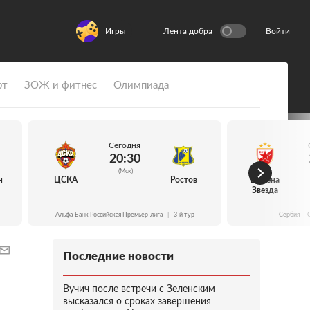
Игры
Лента добра
Войти
рт
ЗОЖ и фитнес
Олимпиада
Сегодня
20:30
(Мск)
н
ЦСКА
Ростов
Црвена
Звезда
Альфа-Банк Российская Премьер-лига
|
3-й тур
Сербия — 
Последние новости
Вучич после встречи с Зеленским
высказался о сроках завершения