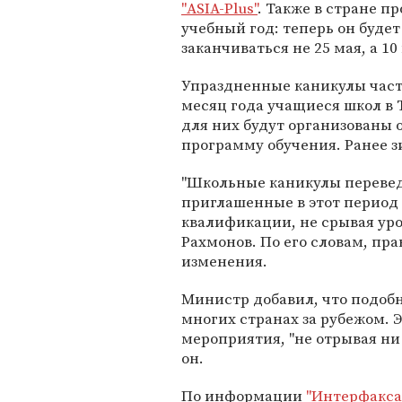
"ASIA-Plus"
. Также в стране п
учебный год: теперь он будет
заканчиваться не 25 мая, а 10
Упраздненные каникулы част
месяц года учащиеся школ в 
для них будут организованы
программу обучения. Ранее з
"Школьные каникулы переведе
приглашенные в этот период
квалификации, не срывая урок
Рахмонов. По его словам, п
изменения.
Министр добавил, что подоб
многих странах за рубежом. 
мероприятия, "не отрывая ни 
он.
По информации
"Интерфакса