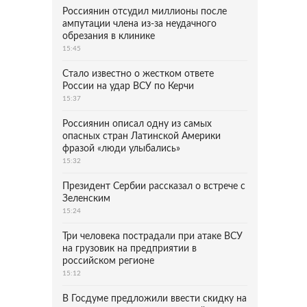
Россиянин отсудил миллионы после
ампутации члена из-за неудачного
обрезания в клинике
15:45
Стало известно о жестком ответе
России на удар ВСУ по Керчи
15:37
Россиянин описал одну из самых
опасных стран Латинской Америки
фразой «люди улыбались»
15:32
Президент Сербии рассказал о встрече с
Зеленским
15:24
Три человека пострадали при атаке ВСУ
на грузовик на предприятии в
российском регионе
15:12
В Госдуме предложили ввести скидку на