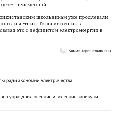
танется неизменной.
аждикистанским школьникам уже продлевали
нних и летних. Тогда источник в
вязал это с дефицитом электроэнергии в
Комментарии отключены
лы ради экономии электричества
ана упразднил осенние и весенние каникулы