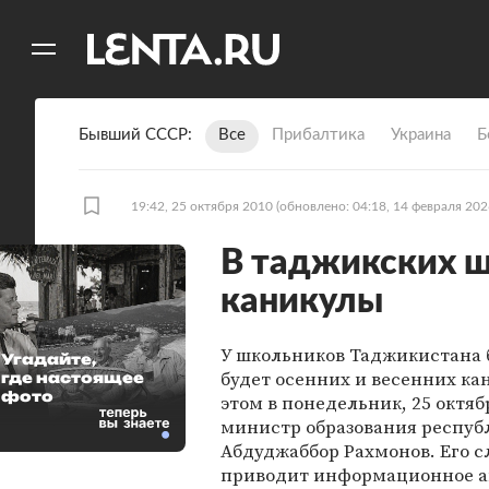
11
A
Бывший СССР
Все
Прибалтика
Украина
Б
19:42, 25 октября 2010
(обновлено: 04:18, 14 февраля 202
В таджикских 
каникулы
У школьников Таджикистана 
Угадайте,
будет осенних и весенних ка
где настоящее
фото
этом в понедельник, 25 октяб
министр образования респуб
Абдуджаббор Рахмонов. Его с
приводит информационное а