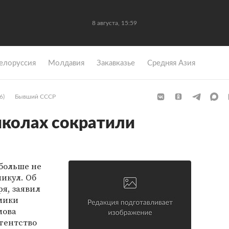
8 августа, 15:59
елоруссия
Молдавия
Закавказье
Средняя Азия
6)
Бывший СССР
школах сократили
больше не
никул. Об
ря, заявил
лики
лова
гентство