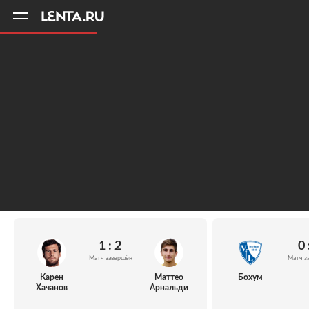
11
A
1:
2
0 
Матч завершён
Матч з
Карен
Маттео
Бохум
Хачанов
Арнальди