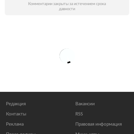
Комментарии закрыты за истечением срока
давности
Редакция
Вакансии
Контакты
RSS
Реклама
Правовая информация