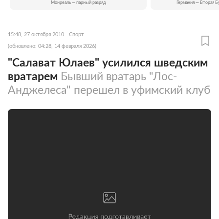
Монреаль — парный разряд
Германия — Вторая Б
15:48, 27 октября 2010
Спорт
(обновлено: 04:28, 14 февраля 2026)
"Салават Юлаев" усилился шведским
вратарем
Бывший вратарь "Лос-
Анджелеса" перешел в уфимский клуб