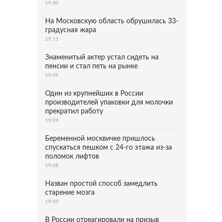
19:00
На Московскую область обрушилась 33-
градусная жара
19:11
Знаменитый актер устал сидеть на
пенсии и стал петь на рынке
19:09
Один из крупнейших в России
производителей упаковки для молочки
прекратил работу
19:09
Беременной москвичке пришлось
спускаться пешком с 24-го этажа из-за
поломок лифтов
19:08
Назван простой способ замедлить
старение мозга
19:05
В России отреагировали на призыв