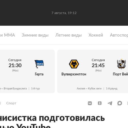
7 августа, 19:12
 и ММА
Зимние виды
Летние виды
Хоккей
Автоспо
Сегодня
Сегодня
21:30
21:45
(Мск)
(Мск)
Герта
Вулверхэмптон
Порт Ве
я — Вторая Бундеслига
|
1-й тур
Англия — Кубок лиги
|
1-й раунд
)
Спорт
нисистка подготовилась