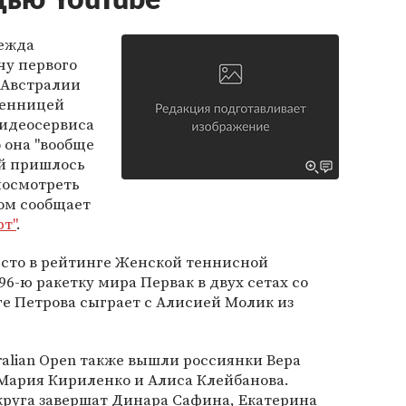
щью YouTube
дежда
чу первого
 Австралии
твенницей
идеосервиса
о она "вообще
ей пришлось
 посмотреть
ом сообщает
рт"
.
есто в рейтинге Женской теннисной
6-ю ракетку мира Первак в двух сетах со
руге Петрова сыграет с Алисией Молик из
tralian Open также вышли россиянки Вера
 Мария Кириленко и Алиса Клейбанова.
круга завершат Динара Сафина, Екатерина