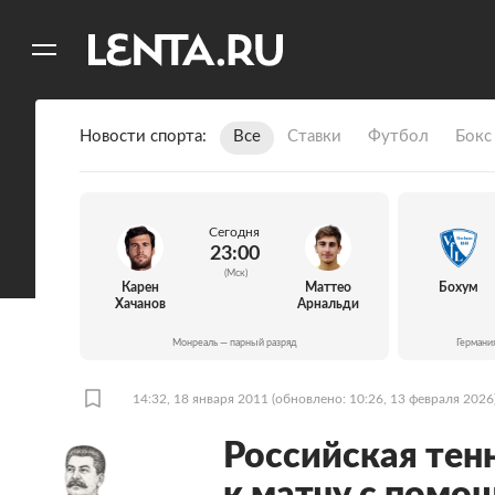
11
A
Новости спорта
Все
Ставки
Футбол
Бокс
Сегодня
23:00
(Мск)
Карен
Маттео
Бохум
Хачанов
Арнальди
Монреаль — парный разряд
Германи
14:32, 18 января 2011
(обновлено: 10:26, 13 февраля 2026
Российская тен