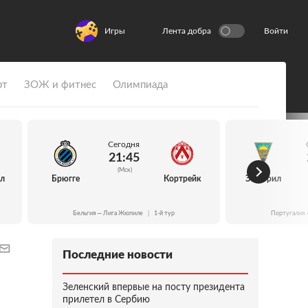
Игры
Лента добра
Войти
рт
ЗОЖ и фитнес
Олимпиада
Сегодня
21:45
(Мск)
йл
Брюгге
Кортрейк
Эшторил
Бельгия — Лига Жюпиле
|
1-й тур
Португалия 
Последние новости
Зеленский впервые на посту президента
прилетел в Сербию