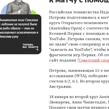
к матчу с помо
Российская теннисистка На
Петрова подготовилась к мат
Знаменитая поза Сталина
круга Открытого чемпионата
с ладонью за пазухой была
(Australian Open) с соотечес
не ради образа — так он
Ксенией Первак с помощью в
маскировал искалеченную в
детстве руку
YouTube. Петрова сказала, чт
не знала" свою соперницу и 
"залезать на YouTube", чтобы
фрагменты игр Первак. Об эт
сайт издания
"Советский спо
Петрова, занимающая 15-е м
ассоциации (WTA), победила 9
счетом 6:2, 6:1. Во втором к
Австралии.
18 января во второй круг Aus
Звонарева, Анна Чакветадзе,
Позднее свои матчи первого 