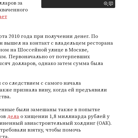
лларов за
хваченного
ает
рта 2010 года при получении денег. По
н вышел на контакт с владельцем ресторана
ном на Шоссейной улице в Москве,
м. Первоначально от потерпевших
ысяч долларов, однако затем сумма была
 со следствием с самого начала
акже признала вину, когда ей предъявили
тва.
денные были замешаны также в попытке
тов
дела
о хищении 1,8 миллиарда рублей у
иненный авиастроительный холдинг (ОАК).
требовали взятку, чтобы помочь
ста.