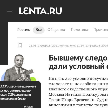
11
A
Россия
Все
Общество
Политика
Происше
21:08, 1 февраля 2011
(обновлено: 11:14, 13 февраля 2026
Бывшему следо
дали условный 
По пять лет условно получи
следователь по особо важны
СССР запустил человека в
Главного следственного упр
космос раньше, чем по
Москвы Наталья Поликурова и
всему США разрешили
Твери Игорь Брезговин. Суд 
межрасовые браки
виновными в попытке получ