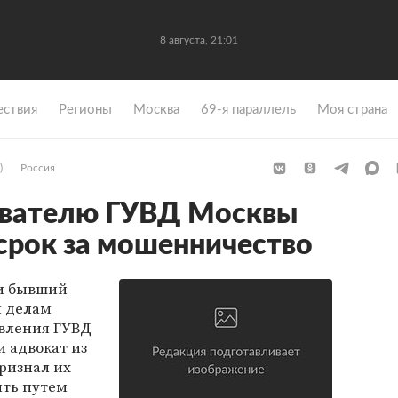
8 августа, 21:01
ствия
Регионы
Москва
69-я параллель
Моя страна
)
Россия
вателю ГУВД Москвы
срок за мошенничество
ли бывший
м делам
авления ГУВД
 адвокат из
признал их
ить путем