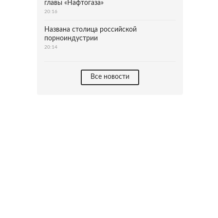
главы «Нафтогаза»
20:16
Названа столица российской
порноиндустрии
20:14
Все новости