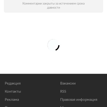
Комментарии закрыты за истечением срока
давности
Редакция
Вакансии
Контакты
RSS
Реклама
Правовая информация