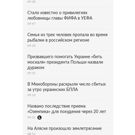
09:38
Стало известно о привилегиях
любовницы главы ФИФА в УЕФА
09:47
Семья из трех человек пропала во время
рыбалки в российском регионе
09:33
Призвавшего помогать Украине «бить
москаля» президента Польши назвали
дураком
09:21
В Минобороны раскрыли число сбитых
за утро украинских БПЛА
09:16
Названо последствие приема
«Оземпика» для похудения через 20 лет
09:01
На Аляске произошло землетрясение
08:51