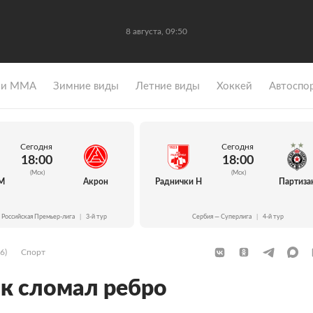
8 августа, 09:50
 и ММА
Зимние виды
Летние виды
Хоккей
Автоспо
Сегодня
Сегодня
18:00
18:00
(Мск)
(Мск)
М
Акрон
Раднички Н
Партиза
 Российская Премьер-лига
|
3-й тур
Сербия — Суперлига
|
4-й тур
6)
Спорт
к сломал ребро