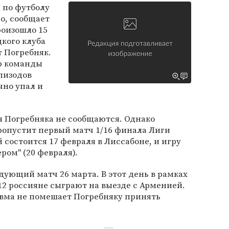
 по футболу
о, сообщает
роизошло 15
кого клуба
т Погребняк.
ер команды
эпизодов
чно упал и
я Погребняка не сообщаются. Однако
пропустит первый матч 1/16 финала Лиги
 состоится 17 февраля в Лиссабоне, и игру
ром" (20 февраля).
дующий матч 26 марта. В этот день в рамках
12 россияне сыграют на выезде с Арменией.
авма не помешает Погребняку принять