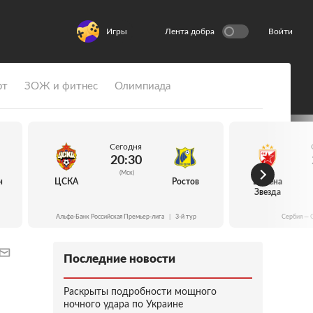
Игры
Лента добра
Войти
рт
ЗОЖ и фитнес
Олимпиада
Сегодня
20:30
(Мск)
н
ЦСКА
Ростов
Црвена
Звезда
Альфа-Банк Российская Премьер-лига
|
3-й тур
Сербия — 
Последние новости
Раскрыты подробности мощного
ночного удара по Украине