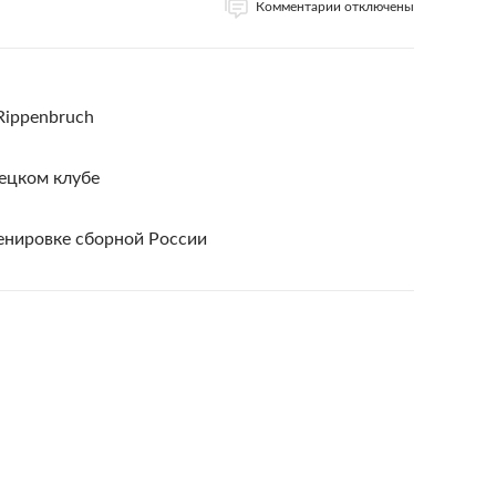
Комментарии отключены
 Rippenbruch
ецком клубе
енировке сборной России