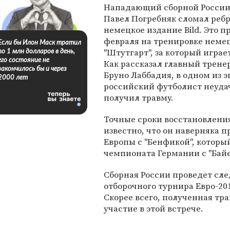
Нападающий сборной России
Павел Погребняк сломал ребр
немецкое издание Bild. Это п
февраля на тренировке немец
Если бы Илон Маск тратил
"Штутгарт", за который играе
по 1 млн долларов в день,
его состояние не
Как рассказал главный трен
закончилось бы и через
Бруно Лаббадия, в одном из 
2000 лет
российский футболист неуда
получил травму.
Точные сроки восстановлени
известно, что он наверняка 
Европы с "Бенфикой", который
чемпионата Германии с "Байе
Сборная России проведет сле
отборочного турнира Евро-20
Скорее всего, полученная тр
участие в этой встрече.