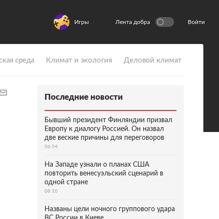
Игры
Лента добра
Войти
ская среда
Климат и экология
Деловой климат
Последние новости
Бывший президент Финляндии призвал
Европу к диалогу Россией. Он назвал
две веские причины для переговоров
06:54
На Западе узнали о планах США
повторить венесуэльский сценарий в
одной стране
08:10
Названы цели ночного группового удара
ВС России в Киеве