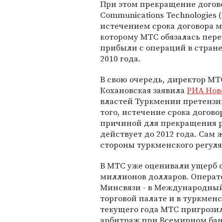
При этом прекращение догово
Communications Technologies 
истечением срока договора м
которому МТС обязалась пер
прибыли с операций в стране.
2010 года.
В свою очередь, директор МТ
Кохановская заявила
РИА Нов
властей Туркмении претензи
того, истечение срока догов
причиной для прекращения ра
действует до 2012 года. Сам 
стороны туркменского регул
В МТС уже оценивали ущерб 
миллионов долларов. Операто
Минсвязи - в Международны
торговой палате и в туркмен
текущего года МТС пригрозил
арбитраж при Всемирном бан