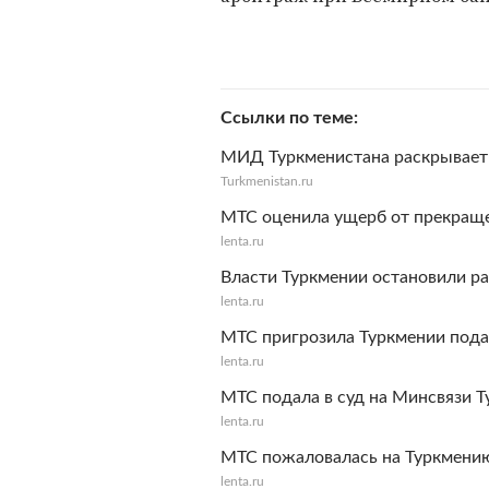
Ссылки по теме
МИД Туркменистана раскрывает
Turkmenistan.ru
МТС оценила ущерб от прекраще
lenta.ru
Власти Туркмении остановили р
lenta.ru
МТС пригрозила Туркмении пода
lenta.ru
МТС подала в суд на Минсвязи 
lenta.ru
МТС пожаловалась на Туркмени
lenta.ru