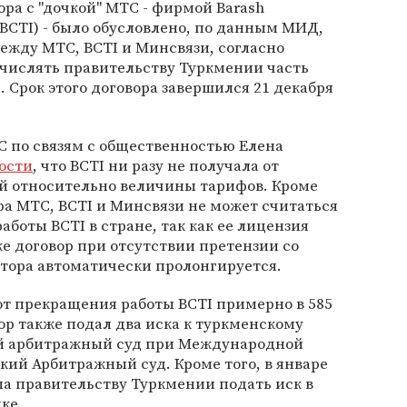
ра с "дочкой" МТС - фирмой Barash
(BCTI) - было обусловлено, по данным МИД,
ежду МТС, BCTI и Минсвязи, согласно
ечислять правительству Туркмении часть
 Срок этого договора завершился 21 декабря
С по связям с общественностью Елена
ости
, что BCTI ни разу не получала от
й относительно величины тарифов. Кроме
ора МТС, BCTI и Минсвязи не может считаться
боты BCTI в стране, так как ее лицензия
же договор при отсутствии претензии со
ятора автоматически пролонгируется.
от прекращения работы BCTI примерно в 585
р также подал два иска к туркменскому
й арбитражный суд при Международной
ский Арбитражный суд. Кроме того, в январе
а правительству Туркмении подать иск в
ке.