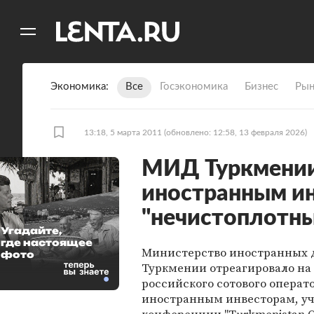
11
A
Экономика
Все
Госэкономика
Бизнес
Рын
13:18, 5 марта 2011
(обновлено: 12:58, 13 февраля 2026)
МИД Туркмении
иностранным и
"нечистоплотн
Угадайте,
где настоящее
Министерство иностранных 
фото
Туркмении отреагировало на
российского сотового операт
иностранным инвесторам, у