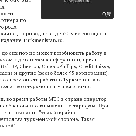
l & Gas Road
ия
жность
артнера по
го рода
видна", - приводит выдержку из сообщения
издание Turkmenistan.ru.
о до сих пор не может возобновить работу в
сьмом к делегатам конференции, среди
ittal, BP, Chevron, ConocoPhillips, Credit Suisse,
emens и другие (всего более 95 корпораций).
о своем опыте работы в Туркмении и о
тельстве с туркменскими властями.
, во время работы МТС в стране оператор
о необоснованно завышенным тарифам. При
ыли, компания "только крайне
ечисляла туркменской стороне. Такая
ьной".