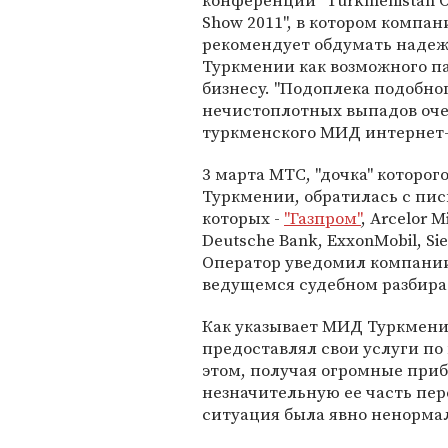
конференции "Turkmenistan Oi
Show 2011", в котором компан
рекомендует обдумать наде
Туркмении как возможного п
бизнесу. "Подоплека подобно
нечистоплотных выпадов оче
туркменского МИД интернет-
3 марта МТС, "дочка" которог
Туркмении, обратилась с пи
которых -
"Газпром"
, Arcelor M
Deutsche Bank, ExxonMobil, Si
Оператор уведомил компании 
ведущемся судебном разбира
Как указывает МИД Туркмении
предоставлял свои услуги п
этом, получая огромные приб
незначительную ее часть пер
ситуация была явно ненормал