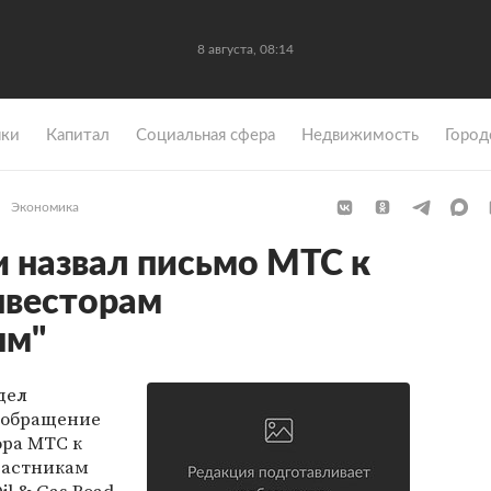
8 августа, 08:14
ки
Капитал
Социальная сфера
Недвижимость
Город
Экономика
 назвал письмо МТС к
нвесторам
ым"
дел
 обращение
ора МТС к
частникам