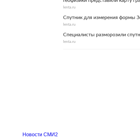
Геофизики представили карту гр
lenta.ru
Спутник для измерения формы З
lenta.ru
Специалисты разморозили спутн
lenta.ru
Новости СМИ2