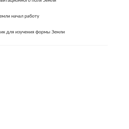
авитационного поля Земли
емли начал работу
ик для изучения формы Земли