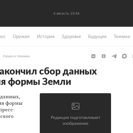
6 августа, 23:46
мос
Оружие
История
Здоровье
Будущее
Техника
Наука и техника
акончил сбор данных
ия формы Земли
 данных,
ия формы
пресс-
ского