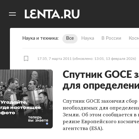
11
A
Наука и техника
Все
Наука
В России
Кос
17:35, 7 марта 2011
(обновлено: 13:01, 13 февраля 2026)
Спутник GOCE з
для определен
Спутник GOCE закончил сбор
Угадайте,
необходимых для определен
где настоящее
фото
Земли. Об этом сообщается в 
релизе Европейского космиче
агентства (ESA).