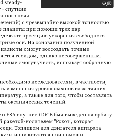
d steady-
r - спутник
онного поля
течений) с чрезвычайно высокой точностью
е планеты при помощи трех пар
ределяют проекцию ускорения свободного
ярные оси. На основании полученной
иалисты смогут воссоздать точные
ляется геоидом, однако несовершенным.
ученые смогут учесть, используя собранную
необходимо исследователям, в частности,
ть изменения уровня океанов из-за таяния
ператур, а также для того, чтобы составлять
ты океанических течений.
и ESA спутник GOCE был выведен на орбиту
й ракетой-носителем "Рокот", которая
сецк. Топливом для двигателя аппарата
олекулы ионизируются при помощи