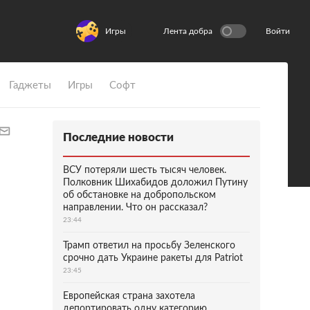
Игры
Лента добра
Войти
Гаджеты
Игры
Софт
Последние новости
ВСУ потеряли шесть тысяч человек.
Полковник Шихабидов доложил Путину
об обстановке на добропольском
направлении. Что он рассказал?
23:44
Трамп ответил на просьбу Зеленского
срочно дать Украине ракеты для Patriot
23:45
Европейская страна захотела
депортировать одну категорию