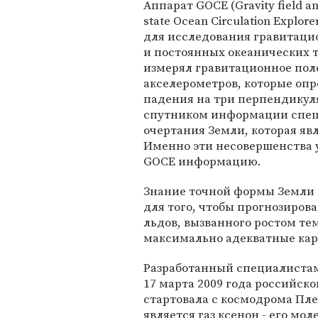
Аппарат GOCE (Gravity field an
state Ocean Circulation Explore
для исследования гравитаци
и постоянных океанических 
измерял гравитационное пол
акселерометров, которые оп
падения на три перпендикул
спутником информации спец
очертания Земли, которая яв
Именно эти несовершенства 
GOCE информацию.
Знание точной формы Земли 
для того, чтобы прогнозирова
льдов, вызванного ростом тем
максимально адекватные кар
Разработанный специалистам
17 марта 2009 года российско
стартовала с космодрома Пле
является газ ксенон - его м