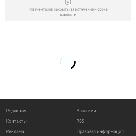
Комментарии закрыты за истечением срока
давности
Редакция
Вакансии
Контакты
RSS
Реклама
Правовая информация