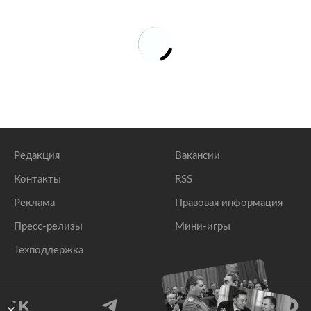
Редакция
Вакансии
Контакты
RSS
Реклама
Правовая информация
Пресс-релизы
Мини-игры
Техподдержка