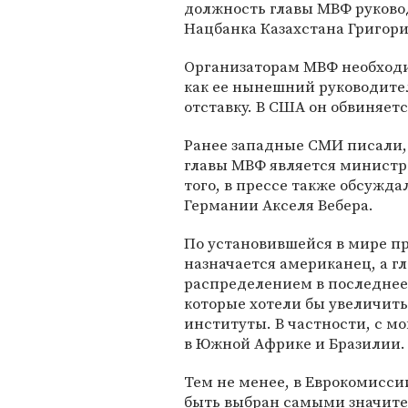
должность главы МВФ руково
Нацбанка Казахстана Григор
Организаторам МВФ необходим
как ее нынешний руководите
отставку. В США он обвиняет
Ранее западные СМИ писали,
главы МВФ является министр
того, в прессе также обсужд
Германии Акселя Вебера.
По установившейся в мире пр
назначается американец, а г
распределением в последнее
которые хотели бы увеличить
институты. В частности, с 
в Южной Африке и Бразилии.
Тем не менее, в Еврокомисси
быть выбран самыми значите