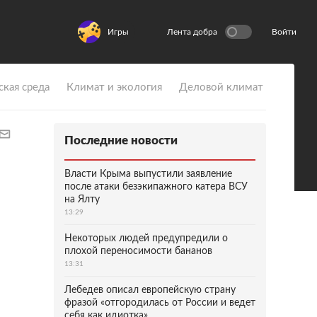
Игры
Лента добра
Войти
ская среда
Климат и экология
Деловой климат
Последние новости
Власти Крыма выпустили заявление
после атаки безэкипажного катера ВСУ
на Ялту
13:29
Некоторых людей предупредили о
плохой переносимости бананов
13:31
Лебедев описал европейскую страну
фразой «отгородилась от России и ведет
себя как идиотка»