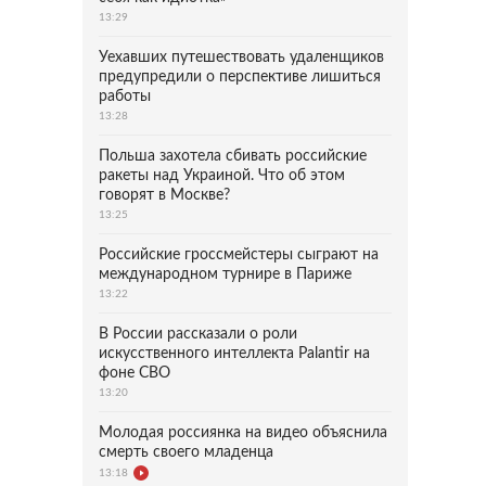
13:29
Уехавших путешествовать удаленщиков
предупредили о перспективе лишиться
работы
13:28
Польша захотела сбивать российские
ракеты над Украиной. Что об этом
говорят в Москве?
13:25
Российские гроссмейстеры сыграют на
международном турнире в Париже
13:22
В России рассказали о роли
искусственного интеллекта Palantir на
фоне СВО
13:20
Молодая россиянка на видео объяснила
смерть своего младенца
13:18