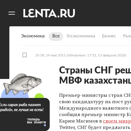
11
A
Экономика
Все
Госэкономика
Бизнес
Рын
19:58, 19 мая 2011
(обновлено: 17:52, 13 февраля 2026)
Страны СНГ реш
МВФ казахстан
Премьер-министры стран СН
свою кандидатуру на пост ру
Если сырая рыба пахнет
Международного валютного ф
«рыбой», ее лучше не есть!
сообщил премьер-министр К
Карим Масимов в
своем микр
Twitter, СНГ будет предлагать