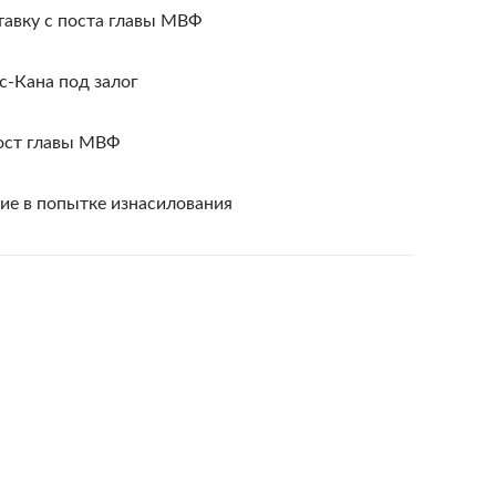
тавку с поста главы МВФ
с-Кана под залог
ост главы МВФ
ие в попытке изнасилования