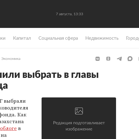
7 августа, 13:33
ки
Капитал
Социальная сфера
Недвижимость
Город
Экономика
или выбрать в главы
ца
Г выбрали
ководителя
онда. Как
азахстана
облоге
в
 на