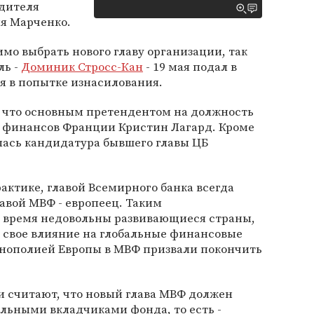
дителя
ия Марченко.
о выбрать нового главу организации, так
ль -
Доминик Стросс-Кан
- 19 мая подал в
ся в попытке изнасилования.
 что основным претендентом на должность
 финансов Франции Кристин Лагард. Кроме
алась кандидатура бывшего главы ЦБ
актике, главой Всемирного банка всегда
лавой МВФ - европеец. Таким
 время недовольны развивающиеся страны,
 свое влияние на глобальные финансовые
монополией Европы в МВФ призвали покончить
и считают, что новый глава МВФ должен
льными вкладчиками фонда, то есть -