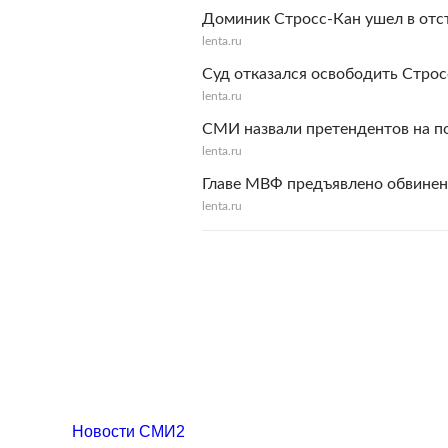
Доминик Стросс-Кан ушел в отс
lenta.ru
Суд отказался освободить Строс
lenta.ru
СМИ назвали претендентов на п
lenta.ru
Главе МВФ предъявлено обвинен
lenta.ru
Новости СМИ2