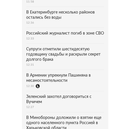
11:58
В Екатеринбурге несколько районов
остались без воды
12:36
Российский журналист погиб в зоне СВО
12:33
Супруги отметили шестидесятую
годовщину свадьбы и раскрыли секрет
долгого брака
12:31
В Армении упрекнули Пашиняна в
несамостоятельности
12:30
Зеленский захотел договориться с
Вучичем
12:27
В Минобороны доложили о взятии еще
одного населенного пункта Россией в
Харьковской области