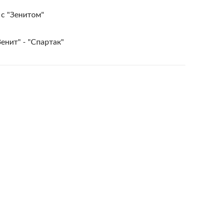
 с "Зенитом"
енит" - "Спартак"