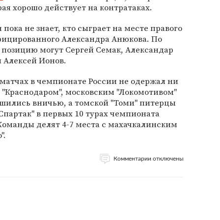
рая хорошо действует на контратаках.
н пока не знает, кто сыграет на месте правого
ицированного Александра Анюкова. По
у позицию могут Сергей Семак, Александар
 Алексей Ионов.
 матчах в чемпионате России не одержал ни
с "Краснодаром", московским "Локомотивом"
ршились вничью, а томской "Томи" питерцы
 "Спартак" в первых 10 турах чемпионата
 Команды делят 4-7 места с махачкалинским
".
Комментарии отключены