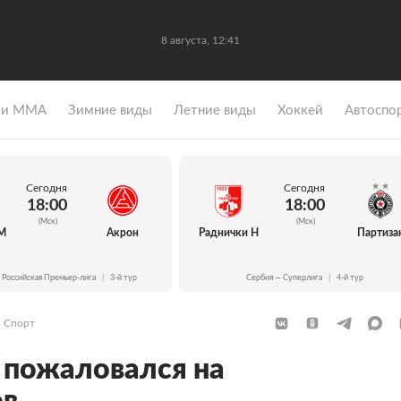
8 августа, 12:41
 и ММА
Зимние виды
Летние виды
Хоккей
Автоспо
Сегодня
Сегодня
18:00
18:00
(Мск)
(Мск)
М
Акрон
Раднички Н
Партиза
 Российская Премьер-лига
|
3-й тур
Сербия — Суперлига
|
4-й тур
Спорт
" пожаловался на