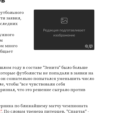
ов
футбольного
ти заявил,
оследних
нужного
ам
ом много
общает
шлом году в составе "Зенита" было больше
екоторые футболисты не попадали в заявки на
о он сознательно попытался уменьшить число
е, чтобы "все чувствовали себя
ризнал, что это решение сыграло против
ерника по ближайшему матчу чемпионата
"
. По словам тренера питерцев, "Спартак" -