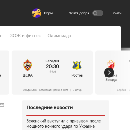
Игры
Лента добра
Войти
рт
ЗОЖ и фитнес
Олимпиада
Сегодня
20:30
(Мск)
н
ЦСКА
Ростов
Црвена
Звезда
Альфа-Банк Российская Премьер-лига
|
3-й тур
Сербия — 
Последние новости
Зеленский выступил с призывом после
мощного ночного удара по Украине