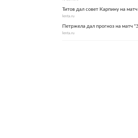
Титов дал совет Карпину на матч
lenta.ru
Петржела дал прогноз на матч "З
lenta.ru