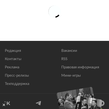
Редакция
Вакансии
Контакты
RSS
Реклама
Правовая информация
Пресс-релизы
Мини-игры
Техподдержка