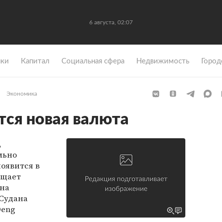
6 августа, 02:07
ки
Капитал
Социальная сфера
Недвижимость
Город
Экономика
тся новая валюта
,
льно
появится в
бщает
 на
Судана
Deng