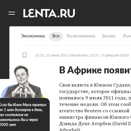
11
A
Экономика
Все
Госэкономика
Бизнес
Рын
21:22, 11 июля 2011
(обновлено: 21:37, 13 февраля 2026)
В Африке появи
Своя валюта в Южном Судане
государстве, которое официа
появилось 9 июля 2011 года, 
течение недели. Об этом соо
Если бы Илон Маск тратил
агентство Reuters со ссылкой
по 1 млн долларов в день,
его состояние не
министра финансов Южного 
закончилось бы и через
Дэвида Денг Аторбеи (David 
2000 лет
Athorbei).