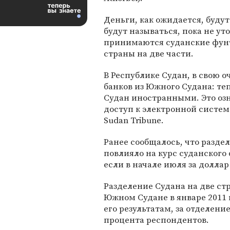
Деньги, как ожидается, буду
будут называться, пока не ут
принимаются суданские фунты
страны на две части.
В Республике Судан, в свою 
банков из Южного Судана: те
Судан иностранными. Это озна
доступ к электронной систе
Sudan Tribune.
Ранее сообщалось, что разде
повлияло на курс суданского
если в начале июля за доллар 
Разделение Судана на две ст
Южном Судане в январе 2011 
его результатам, за отделени
процента респондентов.