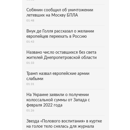
Собянин сообщил об уничтожении
летевших на Москву БПЛА
01:48
Внук де Голля рассказал о желании
европейцев переехать в Россию
01:43
Названо число оставшихся без света
жителей Днепропетровской области
01:33
Трамп назвал европейские армии
слабыми
01:31
На Украине заявили о получении
колоссальной суммы от Запада с
февраля 2022 года
01:26
Звезда «Полового воспитания» в куртке
на голое тело снялась для журнала