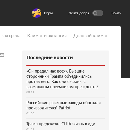
Игры
Лента добра
Войти
ская среда
Климат и экология
Деловой климат
Последние новости
«Он предал нас всех». Бывшие
сторонники Трампа объединились
против него. Как они связаны с
возможным преемником президента?
00:11
Российские ракетные заводы обогнали
производителей Patriot
01:56
Трамп предсказал США жизнь в аду
01:52