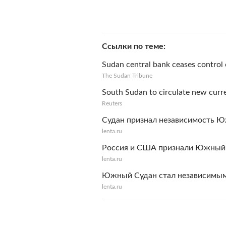
Ссылки по теме
Sudan central bank ceases control 
The Sudan Tribune
South Sudan to circulate new curr
Reuters
Судан признал независимость 
lenta.ru
Россия и США признали Южный
lenta.ru
Южный Судан стал независимым
lenta.ru